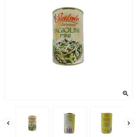
PRODOTTI
PER
CONDIRE
DOLCIARIO
PRODOTTI
DA
FORNO
RICORRENZE
PASQUALI

PREPARATI
ALIMENTI
INFANZIA


PASTA,