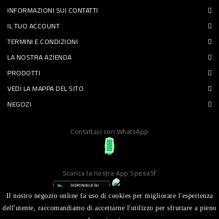
INFORMAZIONI SUI CONTATTI
PET
IL TUO ACCOUNT
FOOD
TERMINI E CONDIZIONI
LA NOSTRA AZIENDA
FRESCHI
PRODOTTI
PIATTI
VEDI LA MAPPA DEL SITO
PRONTI
NEGOZI
E
Contattaci con WhatsApp
CONDIMENTI
CARNE
ORTOFRUTTA
Scarica la nostra App Spesa5f
UOVA
Il nostro negozio online fa uso di cookies per migliorare l'esperienza
PANIFICI
dell'utente, raccomandiamo di accettarne l'utilizzo per sfruttare a pieno