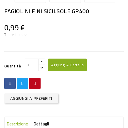
RISO
FAGIOLINI FINI SICILSOLE GR400
E
FARINA
0,99 €
DIETETICO
Tasse incluse
NATURALI
SNACKS
ALIMENTI
Aggiungi Al Carrello
Quantità
CONSERVATI
CURA
CASA
AGGIUNGI AI PREFERITI
INSETTICIDI
CARTA
Descrizione
Dettagli