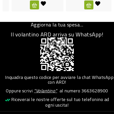
CURA
PERSONA
Aggiorna la tua spesa...
IGIENICO
Il volantino ARD arriva su WhatsApp!
SANITARI
ACCESSORI
PERSONA
PUERICULTURA
IGIENE
Inquadra questo codice per avviare la chat WhatsApp
PERSONA
con ARD!
Oppure scrivi
"Volantino"
al numero
3663628900
PETS
Riceverai le nostre offerte sul tuo telefonino ad
ogni uscita!
PET
ACCESSORI