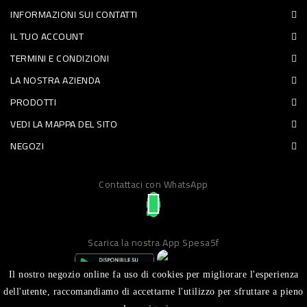
INFORMAZIONI SUI CONTATTI
PET
IL TUO ACCOUNT
FOOD
TERMINI E CONDIZIONI
LA NOSTRA AZIENDA
FRESCHI
PRODOTTI
PIATTI
VEDI LA MAPPA DEL SITO
PRONTI
NEGOZI
E
Contattaci con WhatsApp
CONDIMENTI
CARNE
ORTOFRUTTA
Scarica la nostra App Spesa5f
UOVA
Il nostro negozio online fa uso di cookies per migliorare l'esperienza
PANIFICI
dell'utente, raccomandiamo di accettarne l'utilizzo per sfruttare a pieno