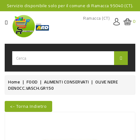
Servizio disponibile solo per il comune di Ramacca 95040 (CT).
CATEGORIA
Ramacca (CT)
0
HOME
BEVANDE
BEVANDE
ANALCOLICHE
BEVANDE
Home
FOOD
ALIMENTI CONSERVATI
OLIVE NERE
DENOCC.VASCH.GR150
ALCOLICHE
BEVANDE
<- Torna Indietro
CALDE
Nuovo
FOOD