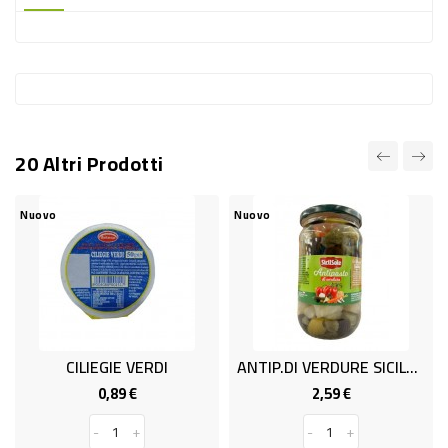
-
PLASTICA
-
AFFINI
LAVAGGIO
20 Altri Prodotti
STOVIGLIE
DEODORANTI
Nuovo
Nuovo
DETERSIVI
TESSUTI
DETERGENTI
SUPERFICI
CILIEGIE VERDI
ANTIP.DI VERDURE SICILSOLE 535
ACCESSORI
0,89 €
2,59 €
Prezzo
Prezzo
CASA
-
+
-
+