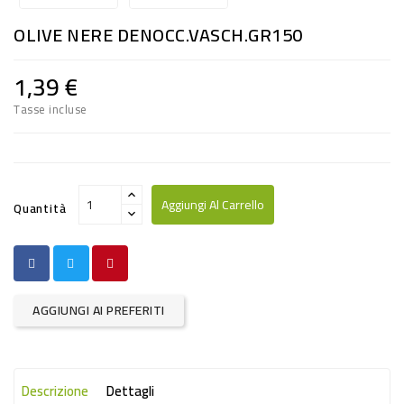
RISO
OLIVE NERE DENOCC.VASCH.GR150
E
FARINA
1,39 €
DIETETICO
Tasse incluse
NATURALI
SNACKS
ALIMENTI
Aggiungi Al Carrello
Quantità
CONSERVATI
CURA
CASA
AGGIUNGI AI PREFERITI
INSETTICIDI
CARTA
Descrizione
Dettagli