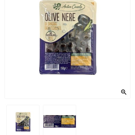
PRODOTTI
PER
CONDIRE
DOLCIARIO
PRODOTTI
DA
FORNO
RICORRENZE
PASQUALI

PREPARATI
ALIMENTI
INFANZIA
PASTA,