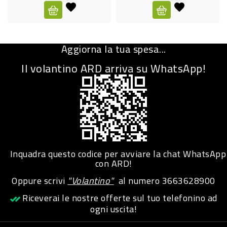
CURA
PERSONA
Aggiorna la tua spesa...
IGIENICO
Il volantino ARD arriva su WhatsApp!
SANITARI
ACCESSORI
PERSONA
PUERICULTURA
IGIENE
Inquadra questo codice per avviare la chat WhatsApp
PERSONA
con ARD!
Oppure scrivi
"Volantino"
al numero
3663628900
PETS
Riceverai le nostre offerte sul tuo telefonino ad
ogni uscita!
PET
ACCESSORI