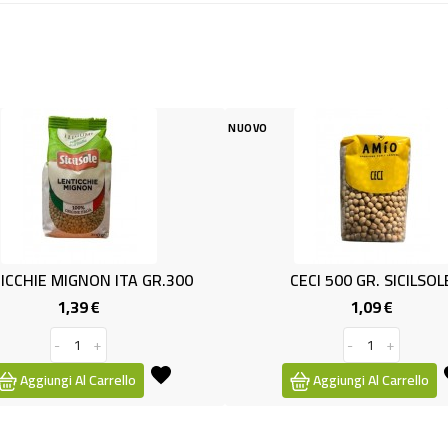
NUOVO
NUOVO
TA GR.300
CECI 500 GR. SICILSOLE
F.T
1,09 €
ezzo
Prezzo
-
+
llo
Aggiungi Al Carrello