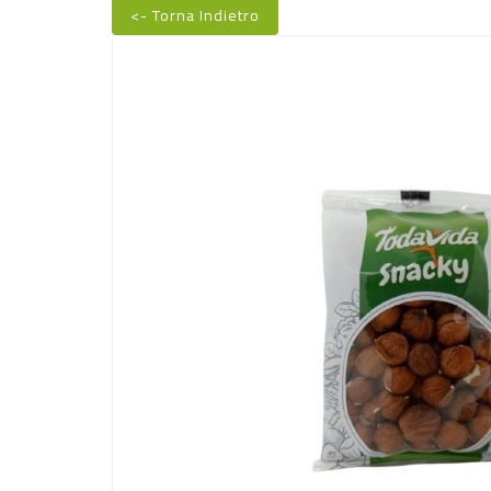
<- Torna Indietro
Nuovo