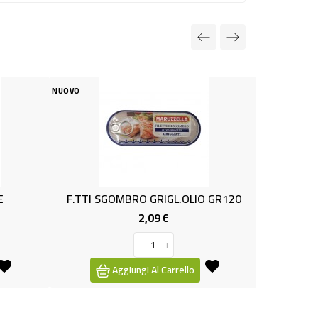
NUOVO
TI SGOMBRO GRIGL.OLIO GR120
LENTICCHIE MIGNON GR.5
2,09 €
1,29 €
Prezzo
Prez
-
+
-
+
Aggiungi Al Carrello
Aggiungi Al Carrello