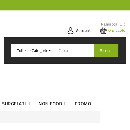
Ramacca (CT)
0
articolo
Account
Ricerca
SURGELATI
NON FOOD
PROMO