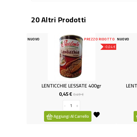
20 Altri Prodotti
VO
PREZZO RIDOTTO
NUOVO
-0,04 €
LENTICCHIE LESSATE 400gr
LENTICCHIE MIGNON I
0,45 €
1,39 €
Prezzo
Prezzo
Pr
0,49 €
base
-
+
-
+
Aggiungi Al Carrello
Aggiungi Al Carre