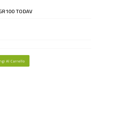
 GR100 TODAV
ngi Al Carrello