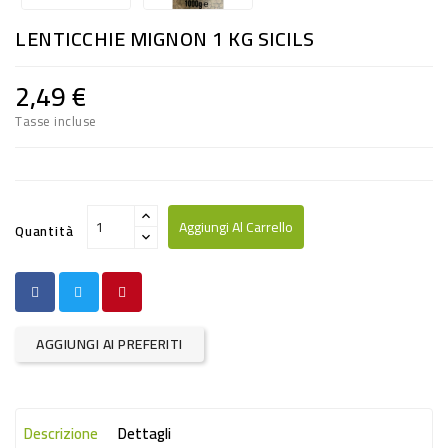
RISO
LENTICCHIE MIGNON 1 KG SICILS
E
FARINA
2,49 €
DIETETICO
Tasse incluse
NATURALI
SNACKS
ALIMENTI
Aggiungi Al Carrello
Quantità
CONSERVATI
CURA
CASA
AGGIUNGI AI PREFERITI
INSETTICIDI
CARTA
Descrizione
Dettagli