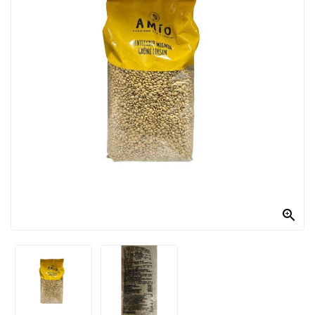
PRODOTTI
PER
CONDIRE
DOLCIARIO
PRODOTTI
DA
FORNO
RICORRENZE
PASQUALI

PREPARATI
ALIMENTI
INFANZIA
PASTA,