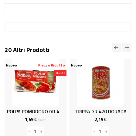
-
PLASTICA
-
AFFINI
LAVAGGIO
20 Altri Prodotti
STOVIGLIE
DEODORANTI
Nuovo
Prezzo Ridotto
Nuovo
-0,20 €
DETERSIVI
TESSUTI
DETERGENTI
SUPERFICI
POLPA POMODORO GR.400X3 SICILS
TRIPPA GR.420 DORADA
ACCESSORI
1,49 €
2,19 €
Prezzo
Prezzo
Prezzo
1,69 €
base
CASA
-
+
-
+