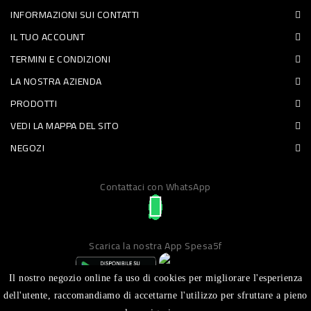
INFORMAZIONI SUI CONTATTI
PET
IL TUO ACCOUNT
FOOD
TERMINI E CONDIZIONI
LA NOSTRA AZIENDA
FRESCHI
PRODOTTI
PIATTI
VEDI LA MAPPA DEL SITO
PRONTI
NEGOZI
E
Contattaci con WhatsApp
CONDIMENTI
CARNE
ORTOFRUTTA
Scarica la nostra App Spesa5f
UOVA
Il nostro negozio online fa uso di cookies per migliorare l'esperienza
PANIFICI
dell'utente, raccomandiamo di accettarne l'utilizzo per sfruttare a pieno