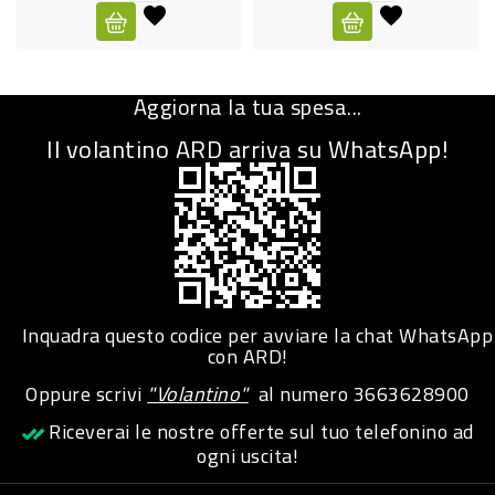
CURA
PERSONA
Aggiorna la tua spesa...
IGIENICO
Il volantino ARD arriva su WhatsApp!
SANITARI
ACCESSORI
PERSONA
PUERICULTURA
IGIENE
Inquadra questo codice per avviare la chat WhatsApp
PERSONA
con ARD!
Oppure scrivi
"Volantino"
al numero
3663628900
PETS
Riceverai le nostre offerte sul tuo telefonino ad
ogni uscita!
PET
ACCESSORI