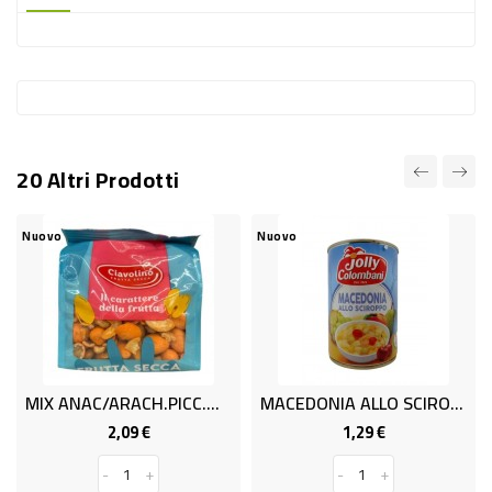
-
PLASTICA
-
AFFINI
LAVAGGIO
20 Altri Prodotti
STOVIGLIE
DEODORANTI
uovo
Nuovo
Nuov
DETERSIVI
TESSUTI
DETERGENTI
SUPERFICI
MIX ANAC/ARACH.PICC.WESN.GR150
MACEDONIA ALLO SCIROPPO GR.410
ACCESSORI
2,09 €
1,29 €
Prezzo
Prezzo
CASA
-
+
-
+