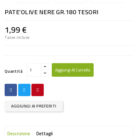
RISO
PATE'OLIVE NERE GR.180 TESORI
E
FARINA
1,99 €
DIETETICO
Tasse incluse
NATURALI
SNACKS
ALIMENTI
Aggiungi Al Carrello
Quantità
CONSERVATI
CURA
CASA
AGGIUNGI AI PREFERITI
INSETTICIDI
CARTA
Descrizione
Dettagli