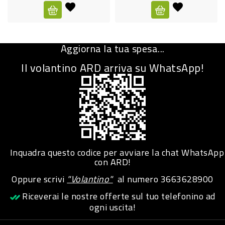
CURA
PERSONA
Aggiorna la tua spesa...
IGIENICO
Il volantino ARD arriva su WhatsApp!
SANITARI
ACCESSORI
PERSONA
PUERICULTURA
IGIENE
Inquadra questo codice per avviare la chat WhatsApp
PERSONA
con ARD!
Oppure scrivi
"Volantino"
al numero
3663628900
PETS
Riceverai le nostre offerte sul tuo telefonino ad
ogni uscita!
PET
ACCESSORI