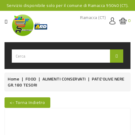
Servizio disponibile solo per il comune di Ramacca 95040 (CT).
CATEGORIA
Ramacca (CT)
0
HOME
BEVANDE
BEVANDE
ANALCOLICHE
BEVANDE
Home
FOOD
ALIMENTI CONSERVATI
PATE'OLIVE NERE
GR.180 TESORI
ALCOLICHE
BEVANDE
<- Torna Indietro
CALDE
Nuovo
FOOD