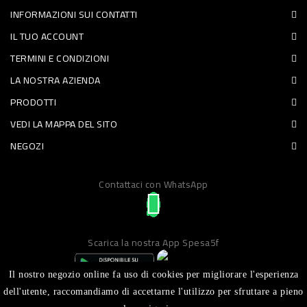
INFORMAZIONI SUI CONTATTI
PET
IL TUO ACCOUNT
FOOD
TERMINI E CONDIZIONI
LA NOSTRA AZIENDA
FRESCHI
PRODOTTI
PIATTI
VEDI LA MAPPA DEL SITO
PRONTI
NEGOZI
E
Contattaci con WhatsApp
CONDIMENTI
CARNE
ORTOFRUTTA
Scarica la nostra App Spesa5f
UOVA
Il nostro negozio online fa uso di cookies per migliorare l'esperienza
PANIFICI
dell'utente, raccomandiamo di accettarne l'utilizzo per sfruttare a pieno