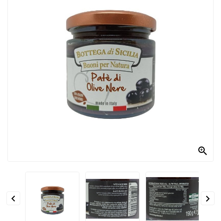
PRODOTTI
PER
CONDIRE
DOLCIARIO
PRODOTTI
DA
FORNO
RICORRENZE
PASQUALI

PREPARATI
ALIMENTI
INFANZIA


PASTA,