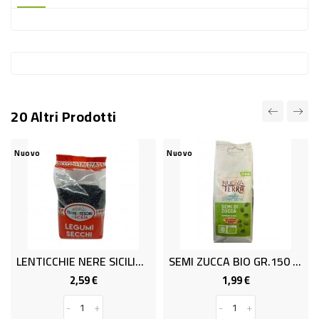
-
PLASTICA
-
AFFINI
LAVAGGIO
20 Altri Prodotti
STOVIGLIE
DEODORANTI
Nuovo
Nuovo
N
DETERSIVI
TESSUTI
DETERGENTI
SUPERFICI
LENTICCHIE NERE SICILIA GR400
SEMI ZUCCA BIO GR.150 N.TERRA
ACCESSORI
2,59 €
1,99 €
Prezzo
Prezzo
CASA
-
+
-
+