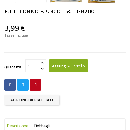
RISO
F.TTI TONNO BIANCO T.& T.GR200
E
FARINA
3,99 €
DIETETICO
Tasse incluse
NATURALI
SNACKS
ALIMENTI
Aggiungi Al Carrello
Quantità
CONSERVATI
CURA
CASA
AGGIUNGI AI PREFERITI
INSETTICIDI
CARTA
Descrizione
Dettagli