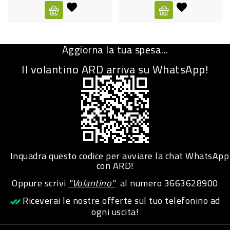
CURA
PERSONA
Aggiorna la tua spesa...
IGIENICO
Il volantino ARD arriva su WhatsApp!
SANITARI
ACCESSORI
PERSONA
PUERICULTURA
IGIENE
Inquadra questo codice per avviare la chat WhatsApp
PERSONA
con ARD!
Oppure scrivi
"Volantino"
al numero
3663628900
PETS
Riceverai le nostre offerte sul tuo telefonino ad
ogni uscita!
PET
ACCESSORI