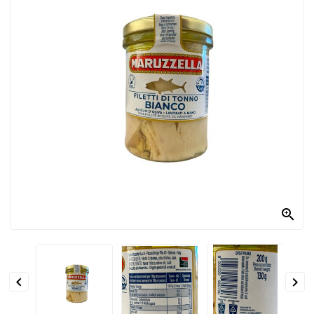
PRODOTTI
PER
CONDIRE
DOLCIARIO
PRODOTTI
DA
FORNO
RICORRENZE
PASQUALI

PREPARATI
ALIMENTI
INFANZIA


PASTA,