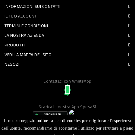
INFORMAZIONI SUI CONTATTI
PET
IL TUO ACCOUNT
FOOD
TERMINI E CONDIZIONI
LA NOSTRA AZIENDA
FRESCHI
PRODOTTI
PIATTI
VEDI LA MAPPA DEL SITO
PRONTI
NEGOZI
E
Contattaci con WhatsApp
CONDIMENTI
CARNE
ORTOFRUTTA
Scarica la nostra App Spesa5f
UOVA
Il nostro negozio online fa uso di cookies per migliorare l'esperienza
PANIFICI
dell'utente, raccomandiamo di accettarne l'utilizzo per sfruttare a pieno