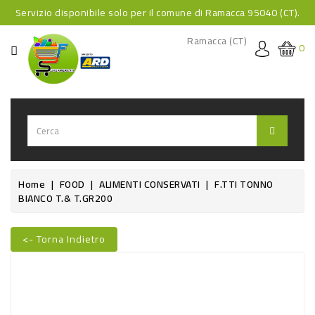
Servizio disponibile solo per il comune di Ramacca 95040 (CT).
CATEGORIA
Ramacca (CT)
0
HOME
BEVANDE
BEVANDE
ANALCOLICHE
BEVANDE
Home
FOOD
ALIMENTI CONSERVATI
F.TTI TONNO
BIANCO T.& T.GR200
ALCOLICHE
BEVANDE
<- Torna Indietro
CALDE
Nuovo
FOOD