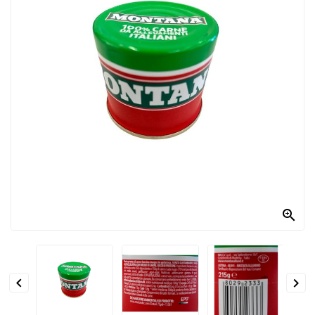
PRODOTTI
PER
CONDIRE
DOLCIARIO
PRODOTTI
DA
FORNO
RICORRENZE
PASQUALI

PREPARATI
ALIMENTI
INFANZIA


PASTA,