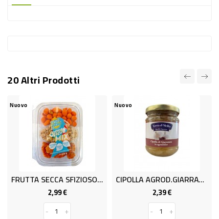
-
PLASTICA
-
AFFINI
LAVAGGIO
20 Altri Prodotti
STOVIGLIE
DEODORANTI
Nuovo
Nuovo
DETERSIVI
TESSUTI
DETERGENTI
SUPERFICI
FRUTTA SECCA SFIZIOSO MIX G220
CIPOLLA AGROD.GIARRATANA GR190
ACCESSORI
2,99 €
2,39 €
Prezzo
Prezzo
CASA
-
+
-
+