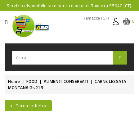
Servizio disponibile solo per il comune di Ramacca 95040 (CT).
CATEGORIA
Ramacca (CT)
0
HOME
BEVANDE
BEVANDE
ANALCOLICHE
BEVANDE
Home
FOOD
ALIMENTI CONSERVATI
CARNE LESSATA
MONTANA Gr.215
ALCOLICHE
BEVANDE
<- Torna Indietro
CALDE
FOOD