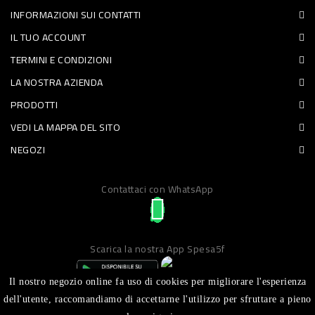
INFORMAZIONI SUI CONTATTI
PET
IL TUO ACCOUNT
FOOD
TERMINI E CONDIZIONI
LA NOSTRA AZIENDA
FRESCHI
PRODOTTI
PIATTI
VEDI LA MAPPA DEL SITO
PRONTI
NEGOZI
E
Contattaci con WhatsApp
CONDIMENTI
CARNE
ORTOFRUTTA
Scarica la nostra App Spesa5f
UOVA
Il nostro negozio online fa uso di cookies per migliorare l'esperienza
PANIFICI
dell'utente, raccomandiamo di accettarne l'utilizzo per sfruttare a pieno