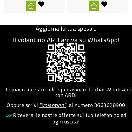
CURA
PERSONA
Aggiorna la tua spesa...
IGIENICO
Il volantino ARD arriva su WhatsApp!
SANITARI
ACCESSORI
PERSONA
PUERICULTURA
IGIENE
Inquadra questo codice per avviare la chat WhatsApp
PERSONA
con ARD!
Oppure scrivi
"Volantino"
al numero
3663628900
PETS
Riceverai le nostre offerte sul tuo telefonino ad
ogni uscita!
PET
ACCESSORI