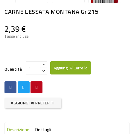
RISO
CARNE LESSATA MONTANA Gr.215
E
FARINA
2,39 €
DIETETICO
Tasse incluse
NATURALI
SNACKS
ALIMENTI
Aggiungi Al Carrello
Quantità
CONSERVATI
CURA
CASA
AGGIUNGI AI PREFERITI
INSETTICIDI
CARTA
Descrizione
Dettagli