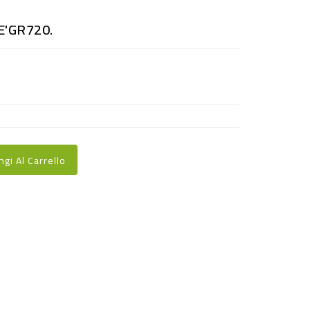
E'GR720.
ngi Al Carrello