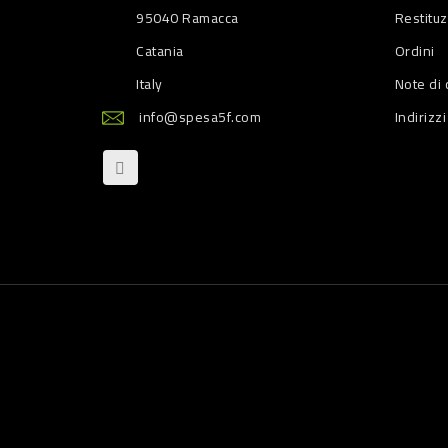
95040 Ramacca
Restitu
Catania
Ordini
Italy
Note di 
info@spesa5f.com
Indirizzi