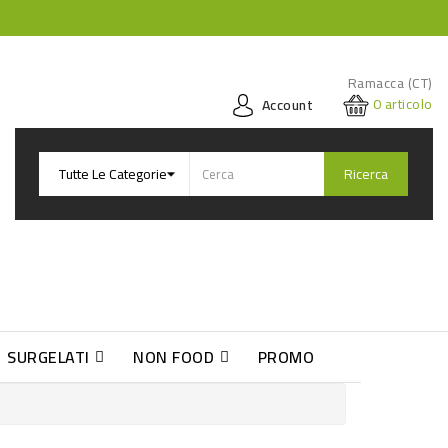
Ramacca (CT)
0
articolo
Account
Ricerca
SURGELATI
NON FOOD
PROMO