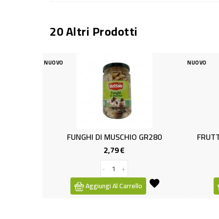
20 Altri Prodotti
OVO
NUOVO
FUNGHI DI MUSCHIO GR280
FRUTTA SECCA SFIZI
2,79 €
2,99 €
Prezzo
-
+
-
+
Aggiungi Al Carrello
Aggiungi Al Ca