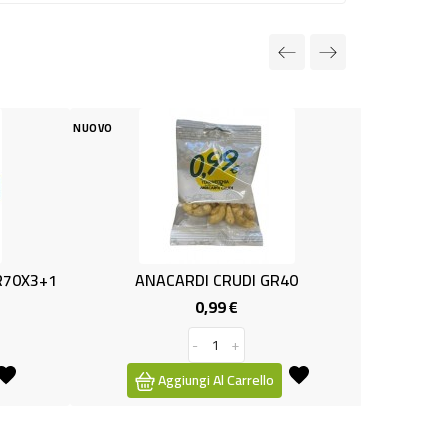
O
NUOVO
ANACARDI CRUDI GR40
SEMI DI GIRAS.TOST. 
0,99 €
1,29 €
Prezzo
Pre
-
+
-
+
Aggiungi Al Carrello
Aggiungi Al Carre