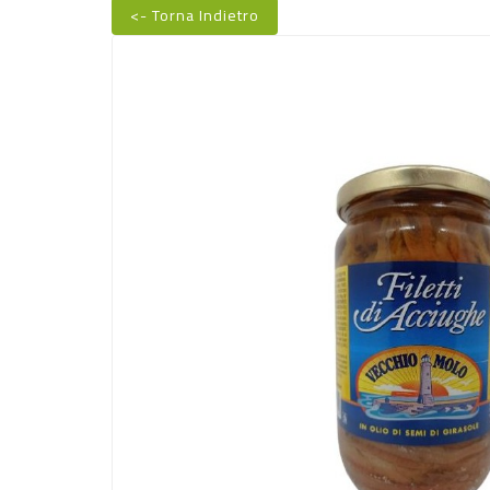
<- Torna Indietro
Nuovo