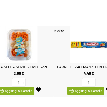
NUOVO
NUOV
OSO MIX G220
CARNE LESSAT.MANZOTIN GR70X3+1
4,49 €
Prezzo
Prezzo
-
+
rrello
Aggiungi Al Carrello