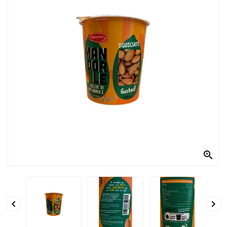
PRODOTTI
PER
CONDIRE
DOLCIARIO
PRODOTTI
DA
FORNO
RICORRENZE
PASQUALI

PREPARATI
ALIMENTI
INFANZIA


PASTA,