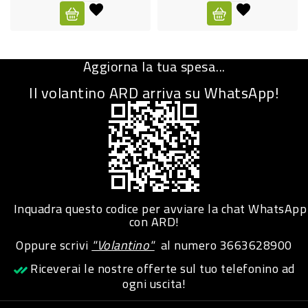
CURA
PERSONA
Aggiorna la tua spesa...
IGIENICO
Il volantino ARD arriva su WhatsApp!
SANITARI
ACCESSORI
PERSONA
PUERICULTURA
IGIENE
Inquadra questo codice per avviare la chat WhatsApp
PERSONA
con ARD!
Oppure scrivi
"Volantino"
al numero
3663628900
PETS
Riceverai le nostre offerte sul tuo telefonino ad
ogni uscita!
PET
ACCESSORI