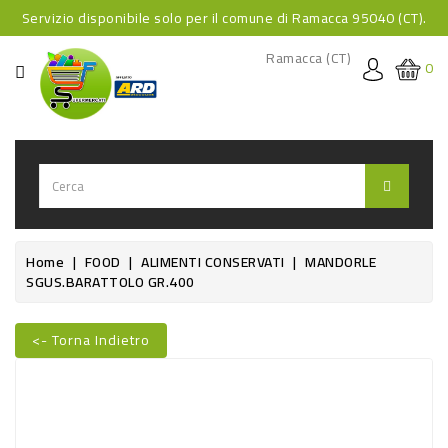
Servizio disponibile solo per il comune di Ramacca 95040 (CT).
CATEGORIA
Ramacca (CT)
0
HOME
BEVANDE
BEVANDE
ANALCOLICHE
BEVANDE
Home
FOOD
ALIMENTI CONSERVATI
MANDORLE
SGUS.BARATTOLO GR.400
ALCOLICHE
BEVANDE
<- Torna Indietro
CALDE
Nuovo
FOOD