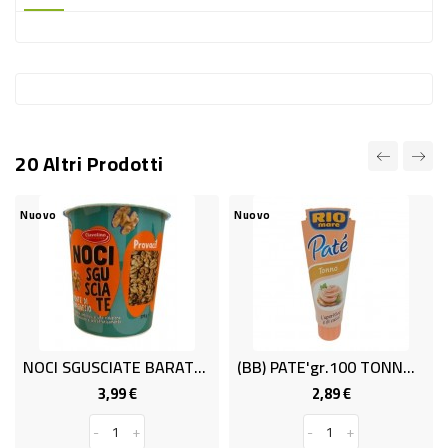
-
PLASTICA
-
AFFINI
LAVAGGIO
20 Altri Prodotti
STOVIGLIE
DEODORANTI
Nuovo
Nuovo
DETERSIVI
TESSUTI
DETERGENTI
SUPERFICI
NOCI SGUSCIATE BARATTOLO GR275
(BB) PATE'gr.100 TONNO RIOMARE
ACCESSORI
3,99 €
2,89 €
Prezzo
Prezzo
CASA
-
+
-
+