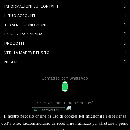
INFORMAZIONI SUI CONTATTI
PET
IL TUO ACCOUNT
FOOD
TERMINI E CONDIZIONI
LA NOSTRA AZIENDA
FRESCHI
PRODOTTI
PIATTI
VEDI LA MAPPA DEL SITO
PRONTI
NEGOZI
E
Contattaci con WhatsApp
CONDIMENTI
CARNE
ORTOFRUTTA
Scarica la nostra App Spesa5f
UOVA
Il nostro negozio online fa uso di cookies per migliorare l'esperienza
PANIFICI
dell'utente, raccomandiamo di accettarne l'utilizzo per sfruttare a pieno