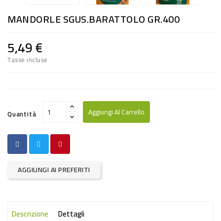
RISO
MANDORLE SGUS.BARATTOLO GR.400
E
FARINA
5,49 €
DIETETICO
Tasse incluse
NATURALI
SNACKS
ALIMENTI
Aggiungi Al Carrello
Quantità
CONSERVATI
CURA
CASA
AGGIUNGI AI PREFERITI
INSETTICIDI
CARTA
Descrizione
Dettagli