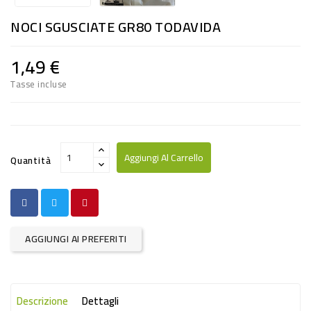
RISO
NOCI SGUSCIATE GR80 TODAVIDA
E
FARINA
1,49 €
DIETETICO
Tasse incluse
NATURALI
SNACKS
ALIMENTI
Aggiungi Al Carrello
Quantità
CONSERVATI
CURA
CASA
AGGIUNGI AI PREFERITI
INSETTICIDI
CARTA
Descrizione
Dettagli