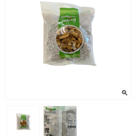
PRODOTTI
PER
CONDIRE
DOLCIARIO
PRODOTTI
DA
FORNO
RICORRENZE
PASQUALI

PREPARATI
ALIMENTI
INFANZIA
PASTA,