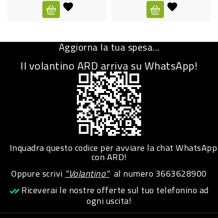
CURA
PERSONA
Aggiorna la tua spesa...
IGIENICO
Il volantino ARD arriva su WhatsApp!
SANITARI
ACCESSORI
PERSONA
PUERICULTURA
IGIENE
Inquadra questo codice per avviare la chat WhatsApp
PERSONA
con ARD!
Oppure scrivi
"Volantino"
al numero
3663628900
PETS
Riceverai le nostre offerte sul tuo telefonino ad
ogni uscita!
PET
ACCESSORI