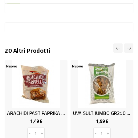
-
PLASTICA
-
AFFINI
LAVAGGIO
20 Altri Prodotti
STOVIGLIE
DEODORANTI
Nuovo
Nuovo
DETERSIVI
TESSUTI
DETERGENTI
SUPERFICI
ARACHIDI PAST.PAPRIKA GR.150
UVA SULT.JUMBO GR250 TODAVIDA
ACCESSORI
1,49 €
1,99 €
Prezzo
Prezzo
CASA
-
+
-
+