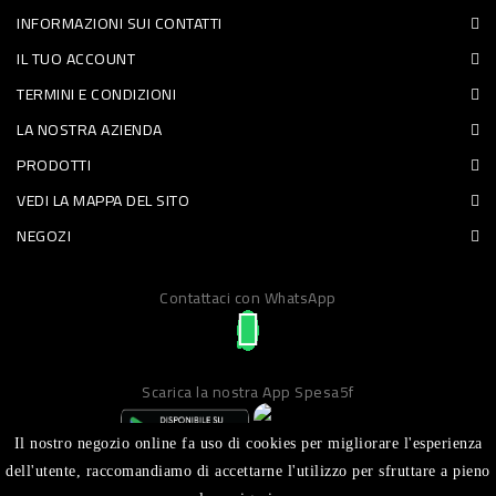
INFORMAZIONI SUI CONTATTI
PET
IL TUO ACCOUNT
FOOD
TERMINI E CONDIZIONI
LA NOSTRA AZIENDA
FRESCHI
PRODOTTI
PIATTI
VEDI LA MAPPA DEL SITO
PRONTI
NEGOZI
E
Contattaci con WhatsApp
CONDIMENTI
CARNE
ORTOFRUTTA
Scarica la nostra App Spesa5f
UOVA
Il nostro negozio online fa uso di cookies per migliorare l'esperienza
PANIFICI
dell'utente, raccomandiamo di accettarne l'utilizzo per sfruttare a pieno