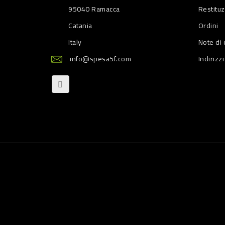
95040 Ramacca
Restitu
Catania
Ordini
Italy
Note di 
info@spesa5f.com
Indirizzi