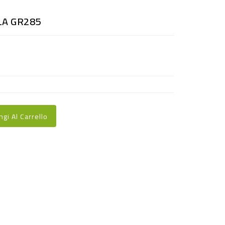
LA GR285
ngi Al Carrello