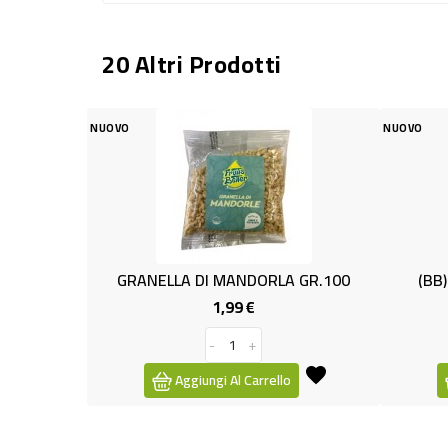
20 Altri Prodotti
NUOVO
NUOVO
GRANELLA DI MANDORLA GR.100
(BB) TONNO RI
1,99 €
4,
Prezzo
-
+
-
Aggiungi Al Carrello
Aggiungi A