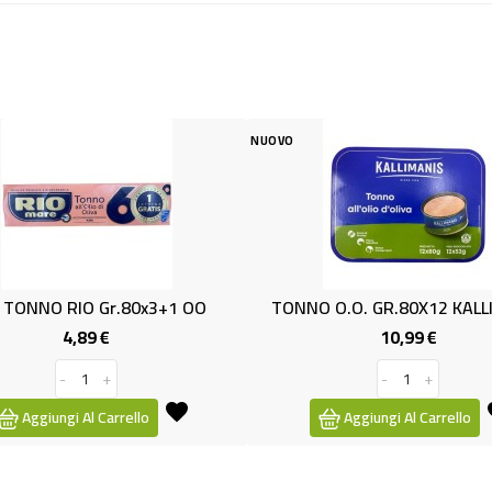
NUOVO
O Gr.80x3+1 OO
TONNO O.O. GR.80X12 KALLIMANIS
89 €
10,99 €
Prezzo
Prezzo
+
-
+
l Carrello
Aggiungi Al Carrello