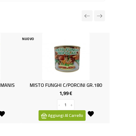
NUOVO
NUOVO
MISTO FUNGHI C/PORCINI GR.180
INSALATA TONNO C
1,99 €
3,19 
Prezzo
-
+
-
Aggiungi Al Carrello
Aggiungi Al C