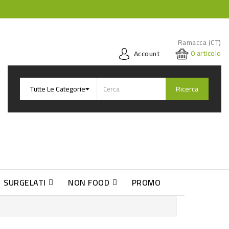
Ramacca (CT)
0
articolo
Account
Ricerca
SURGELATI
NON FOOD
PROMO