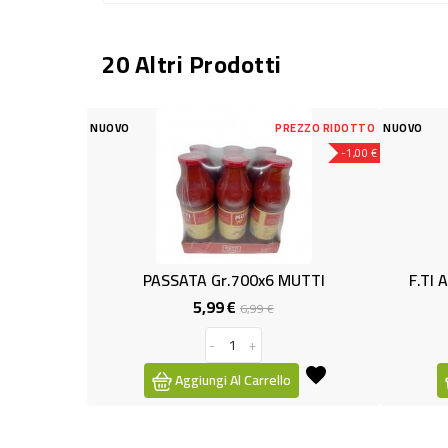
20 Altri Prodotti
PREZZO RIDOTTO
NUOVO
-1,00 €
ATA Gr.700x6 MUTTI
F.TI ACCIUGHE OLIO GIRAS.14
5,99 €
2,99 €
Prezzo
Prezzo
Prezzo
6,99 €
base
-
+
-
+
ggiungi Al Carrello
Aggiungi Al Carrello