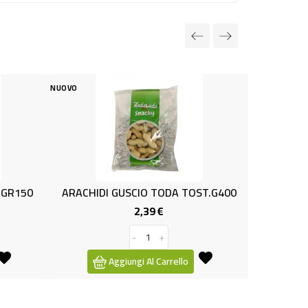
NUOVO
USCIO TODA TOST.G400
PISELLI VERDI SPEZZ.1 KG SICIL
2,39 €
1,99 €
Prezzo
Prezzo
-
+
-
+
ungi Al Carrello
Aggiungi Al Carrello