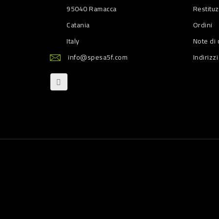
95040 Ramacca
Restitu
Catania
Ordini
Italy
Note di 
info@spesa5f.com
Indirizzi