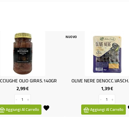
NUOVO
NUOVO
0GR
OLIVE NERE DENOCC.VASCH.GR150
ARACHIDI G
1,39 €
Prezzo
-
+
Aggiungi Al Carrello
Aggi