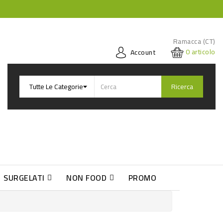
Ramacca (CT)
0
articolo
Account
Ricerca
SURGELATI
NON FOOD
PROMO