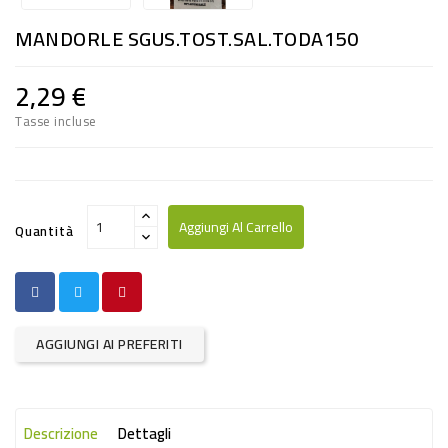
RISO
MANDORLE SGUS.TOST.SAL.TODA150
E
FARINA
2,29 €
DIETETICO
Tasse incluse
NATURALI
SNACKS
ALIMENTI
Aggiungi Al Carrello
Quantità
CONSERVATI
CURA
CASA
AGGIUNGI AI PREFERITI
INSETTICIDI
CARTA
Descrizione
Dettagli