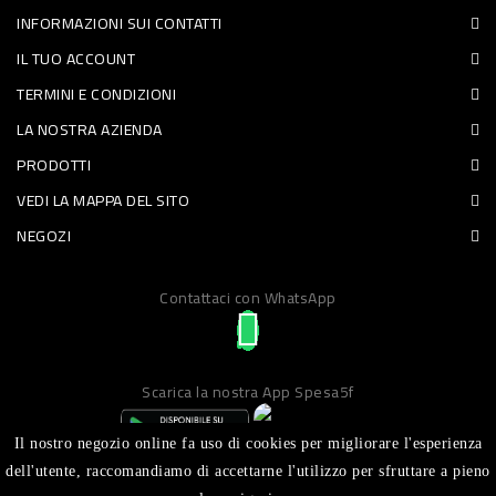
INFORMAZIONI SUI CONTATTI
PET
IL TUO ACCOUNT
FOOD
TERMINI E CONDIZIONI
LA NOSTRA AZIENDA
FRESCHI
PRODOTTI
PIATTI
VEDI LA MAPPA DEL SITO
PRONTI
NEGOZI
E
Contattaci con WhatsApp
CONDIMENTI
CARNE
ORTOFRUTTA
Scarica la nostra App Spesa5f
UOVA
Il nostro negozio online fa uso di cookies per migliorare l'esperienza
PANIFICI
dell'utente, raccomandiamo di accettarne l'utilizzo per sfruttare a pieno