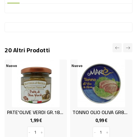
-
PLASTICA
-
AFFINI
LAVAGGIO
20 Altri Prodotti
STOVIGLIE
DEODORANTI
uovo
Nuovo
Nuov
DETERSIVI
TESSUTI
DETERGENTI
SUPERFICI
PATE'OLIVE VERDI GR.180 TESORI
TONNO OLIO OLIVA GR80 MARE'
FAG
ACCESSORI
1,99 €
0,99 €
Prezzo
Prezzo
CASA
-
+
-
+