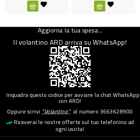
CURA
PERSONA
Aggiorna la tua spesa...
IGIENICO
Il volantino ARD arriva su WhatsApp!
SANITARI
ACCESSORI
PERSONA
PUERICULTURA
IGIENE
Inquadra questo codice per avviare la chat WhatsApp
PERSONA
con ARD!
Oppure scrivi
"Volantino"
al numero
3663628900
PETS
Riceverai le nostre offerte sul tuo telefonino ad
ogni uscita!
PET
ACCESSORI