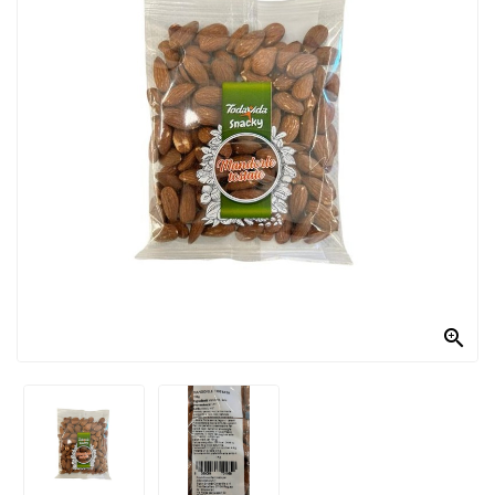
PRODOTTI
PER
CONDIRE
DOLCIARIO
PRODOTTI
DA
FORNO
RICORRENZE
PASQUALI

PREPARATI
ALIMENTI
INFANZIA
PASTA,