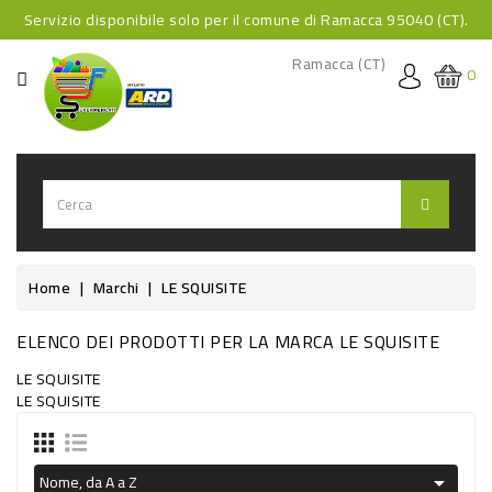
Servizio disponibile solo per il comune di Ramacca 95040 (CT).
CATEGORIA
Ramacca (CT)
0
HOME
BEVANDE
BEVANDE
ANALCOLICHE
BEVANDE
Home
Marchi
LE SQUISITE
ALCOLICHE
ELENCO DEI PRODOTTI PER LA MARCA LE SQUISITE
BEVANDE
LE SQUISITE
CALDE
LE SQUISITE
FOOD
Nome, da A a Z
