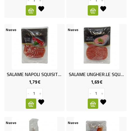
BAZAR
PROMO
Nuovo
Nuovo
SALAME NAPOLI SQUISITE GR.120
SALAME UNGHER.LE SQUISITE G120
1,79 €
1,69 €
Prezzo
Prezzo
-
+
-
+
Nuovo
Nuovo