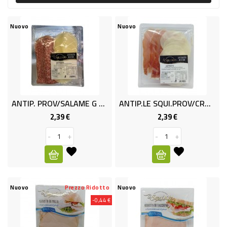
PRODOTTI
PER
Nuovo
Nuovo
CONDIRE
DOLCIARIO
PRODOTTI
DA
ANTIP. PROV/SALAME G 120 LE SQ
ANTIP.LE SQUI.PROV/CRUDO G.120
FORNO
2,39 €
2,39 €
Prezzo
Prezzo
RICORRENZE
-
+
-
+
PASQUALI
PREPARATI
ALIMENTI
Nuovo
Prezzo Ridotto
Nuovo
INFANZIA
-0,44 €
PASTA,