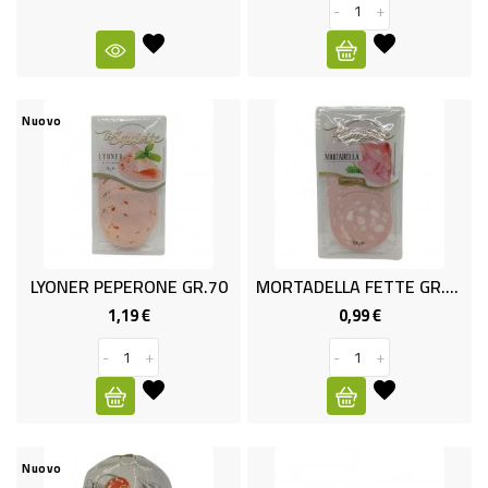
-
-
+
PLASTICA
-
AFFINI
Nuovo
LAVAGGIO
STOVIGLIE
DEODORANTI
DETERSIVI
LYONER PEPERONE GR.70
MORTADELLA FETTE GR.150 FATTI
TESSUTI
1,19 €
0,99 €
Prezzo
Prezzo
DETERGENTI
-
+
-
+
SUPERFICI
ACCESSORI
CASA
Nuovo