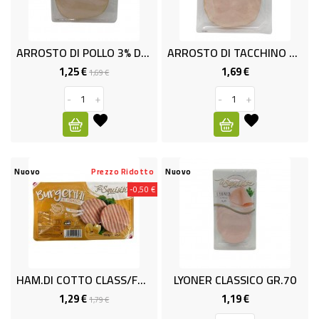
RISO
E
ARROSTO DI POLLO 3% DI GRASSI GR.100 LE SQUISITE
ARROSTO DI TACCHINO 3% DI GRASSI, GR.100 LE SQUISITE
FARINA
1,25 €
1,69 €
Prezzo
Prezzo
Prezzo
1,69 €
DIETETICO
base
-
+
-
+
NATURALI
SNACKS
ALIMENTI
Nuovo
Prezzo Ridotto
Nuovo
CONSERVATI
-0,50 €
CURA
CASA
INSETTICIDI
HAM.DI COTTO CLASS/FORM GR.150
LYONER CLASSICO GR.70
CARTA
1,29 €
1,19 €
Prezzo
Prezzo
Prezzo
1,79 €
base