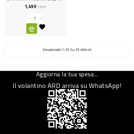
1,49 €
Prezzo
Prezzo
1,99 €
base
-
+
Visualizzati 1-25 Su 25 Articoli
Aggiorna la tua spesa...
Il volantino ARD arriva su WhatsApp!