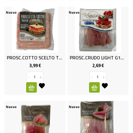
LOCALI
FORMAGGI
Nuovo
Nuovo
PASTA
FRESCA
PANETTERIA
E
PROSC.COTTO SCELTO TRAN GR500
PROSC.CRUDO LIGHT G100 LE SQUI
PASTICCERIA
3,99 €
2,69 €
Prezzo
Prezzo
PESCE
-
+
-
+
INDUST-
SUSHI
FRESCO
Nuovo
Nuovo
LATTICINI
E