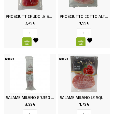
ALTRO
SALUMI
PROSCIUTT CRUDO LE SQUIS GR100
PROSCIUTTO COTTO ALTA QUALIT´ GR.120 LE SQUISITE
2,49 €
1,99 €
Prezzo
Prezzo
SURGELATI
-
+
-
+
SURGELATI
GELATI
Nuovo
Nuovo
NON
FOOD
ELETTRODOMESTICI
TESSILE
SALAME MILANO GR.350 GLI SQUIS
SALAME MILANO LE SQUIS.GR.120
BIANCHERIA
3,99 €
1,79 €
Prezzo
Prezzo
CASA
-
+
-
+