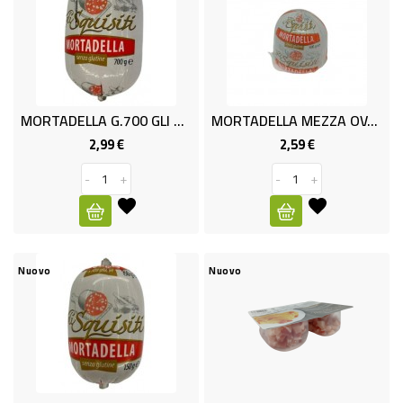
CURA
PERSONA
IGIENICO
SANITARI
MORTADELLA G.700 GLI SQUISITI
MORTADELLA MEZZA OVALI GR.500
2,99 €
2,59 €
Prezzo
Prezzo
ACCESSORI
-
+
-
+
PERSONA
PUERICULTURA
IGIENE
Nuovo
Nuovo
PERSONA
PETS
PET
ACCESSORI