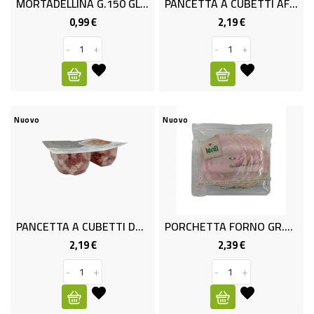
MORTADELLINA G.150 GLI SQUISIT
PANCETTA A CUBETTI AFFUMICATA PREMIUM GR.100X2 LE SQUISITE
0,99 €
2,19 €
Prezzo
Prezzo
PET
FOOD
-
+
-
+
FRESCHI
PIATTI
Nuovo
Nuovo
PRONTI
E
CONDIMENTI
CARNE
PANCETTA A CUBETTI DOLCE PREMIUM GR.100X2 LE SQUISITE
PORCHETTA FORNO GR.120 LE SQUI
ORTOFRUTTA
2,19 €
2,39 €
Prezzo
Prezzo
UOVA
-
+
-
+
PANIFICI