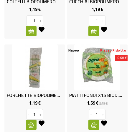
COLTELLI BIOPOLIMERO X20
CUCCHIAI BIOPOLIMERO X20
1,19 €
1,19 €
Prezzo
Prezzo
PET
FOOD
-
+
-
+
FRESCHI
PIATTI
Nuovo
Prezzo Ridotto
-0,60 €
PRONTI
E
CONDIMENTI
CARNE
FORCHETTE BIOPOLIMERO X20
PIATTI FONDI X15 BIOD.OGNIDI'
ORTOFRUTTA
1,19 €
1,59 €
Prezzo
Prezzo
Prezzo
2,19 €
base
UOVA
-
+
-
+
PANIFICI