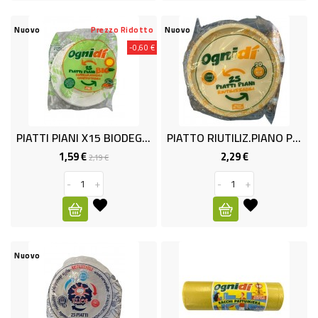
LOCALI
FORMAGGI
Nuovo
Prezzo Ridotto
Nuovo
-0,60 €
PASTA
FRESCA
PANETTERIA
E
PIATTI PIANI X15 BIODEG OGNIDI
PIATTO RIUTILIZ.PIANO PZ 25
PASTICCERIA
1,59 €
2,29 €
Prezzo
Prezzo
Prezzo
2,19 €
base
PESCE
-
+
-
+
INDUST-
SUSHI
FRESCO
Nuovo
LATTICINI
E