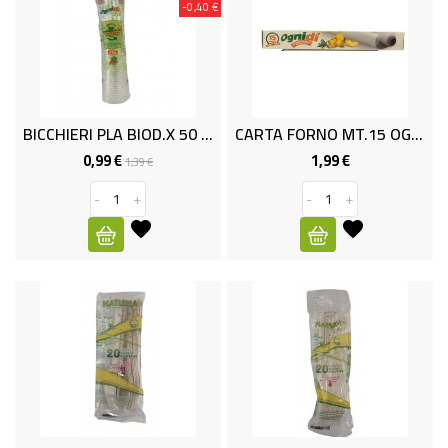
-0,40 €
CURA
PERSONA
IGIENICO
SANITARI
BICCHIERI PLA BIOD.X 50 OGNIDI
CARTA FORNO MT.15 OGNI
0,99 €
1,99 €
Prezzo
Prezzo
Prezzo
1,39 €
ACCESSORI
base
-
+
-
+
PERSONA
PUERICULTURA
IGIENE
PERSONA
PETS
PET
ACCESSORI