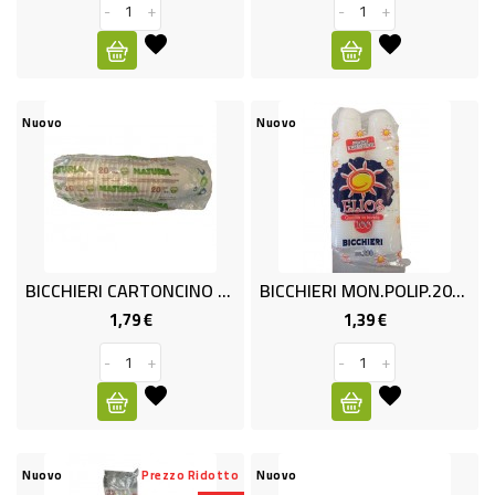
-
-
+
-
+
PLASTICA
-
AFFINI
Nuovo
Nuovo
LAVAGGIO
STOVIGLIE
DEODORANTI
DETERSIVI
BICCHIERI CARTONCINO 400CC X20
BICCHIERI MON.POLIP.200ML X100
TESSUTI
1,79 €
1,39 €
Prezzo
Prezzo
DETERGENTI
-
+
-
+
SUPERFICI
ACCESSORI
CASA
Nuovo
Prezzo Ridotto
Nuovo