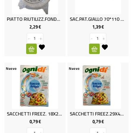
ALTRO
SALUMI
PIATTO RIUTILIZZ.FONDO PZ 25
SAC.PAT.GIALLO 70*110 PZ10 OGN
2,29 €
1,39 €
Prezzo
Prezzo
SURGELATI
-
+
-
+
SURGELATI
GELATI
Nuovo
Nuovo
NON
FOOD
ELETTRODOMESTICI
TESSILE
SACCHETTI FREEZ. 18X28 PZ30
SACCHETTI FREEZ.29X42 PZ15
BIANCHERIA
0,79 €
0,79 €
Prezzo
Prezzo
CASA
-
+
-
+