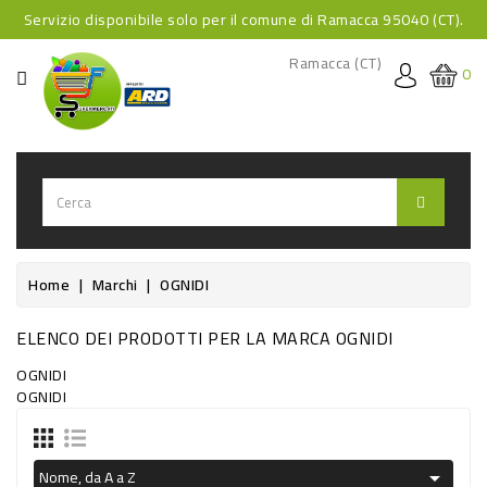
Servizio disponibile solo per il comune di Ramacca 95040 (CT).
CATEGORIA
Ramacca (CT)
0
HOME
BEVANDE
BEVANDE
ANALCOLICHE
BEVANDE
Home
Marchi
OGNIDI
ALCOLICHE
ELENCO DEI PRODOTTI PER LA MARCA OGNIDI
BEVANDE
OGNIDI
CALDE
OGNIDI
FOOD
Nome, da A a Z
