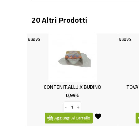
20 Altri Prodotti
NUOVO
CONTENIT.ALLU.X BUDINO
TOVAGL.1V PZ 250 30X32,
0,99 €
2,19 €
Prezzo
Prezzo
-
+
-
+
Aggiungi Al Carrello
Aggiungi Al Carrello