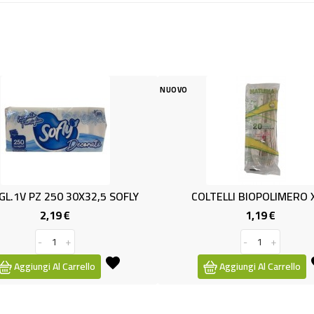
NUOVO
NUOVO
5 SOFLY
COLTELLI BIOPOLIMERO X20
BOBIN
1,19 €
Prezzo
-
+
Aggiungi Al Carrello