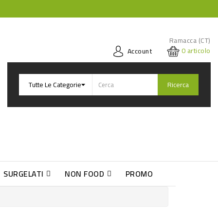
Ramacca (CT)
0
articolo
Account
Ricerca
SURGELATI
NON FOOD
PROMO