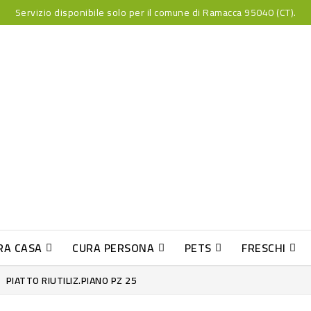
Servizio disponibile solo per il comune di Ramacca 95040 (CT).
RA CASA
CURA PERSONA
PETS
FRESCHI
PESCE INDUST-SUSHI FRESCO
PIATTO RIUTILIZ.PIANO PZ 25