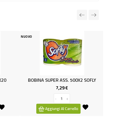
NUOVO
A SUPER ASS. 500X2 SOFLY
PIATTINO DESSERT BIOCOM
7,29 €
2,19 €
Prezzo
Prezzo
-
+
-
+
Aggiungi Al Carrello
Aggiungi Al Carrello