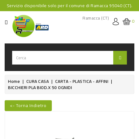
Servizio disponibile solo per il comune di Ramacca 95040 (CT).
CATEGORIA
Ramacca (CT)
0
HOME
BEVANDE
BEVANDE
ANALCOLICHE
BEVANDE
Home
CURA CASA
CARTA - PLASTICA - AFFINI
BICCHIERI PLA BIOD.X 50 OGNIDI
ALCOLICHE
BEVANDE
<- Torna Indietro
CALDE
Nuovo
FOOD