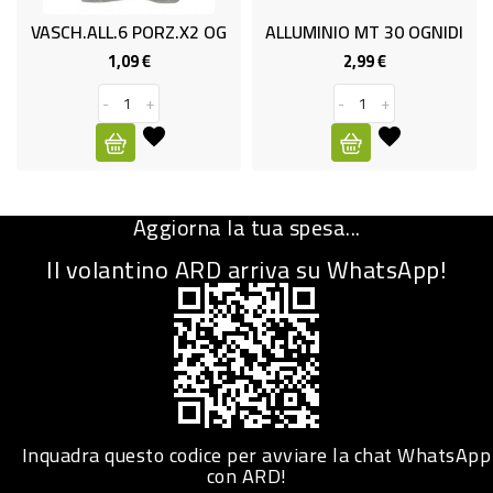
VASCH.ALL.6 PORZ.X2 OG
ALLUMINIO MT 30 OGNIDI
CURA
PERSONA
1,09 €
2,99 €
Prezzo
Prezzo
-
+
-
+
IGIENICO
SANITARI
ACCESSORI
Aggiorna la tua spesa...
PERSONA
PUERICULTURA
Il volantino ARD arriva su WhatsApp!
IGIENE
PERSONA
PETS
PET
Inquadra questo codice per avviare la chat WhatsApp
con ARD!
ACCESSORI