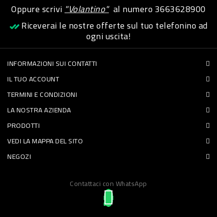
Oppure scrivi
"Volantino"
al numero
3663628900
PET
Riceverai le nostre offerte sul tuo telefonino ad
FOOD
ogni uscita!
FRESCHI
INFORMAZIONI SUI CONTATTI
IL TUO ACCOUNT
PIATTI
TERMINI E CONDIZIONI
PRONTI
LA NOSTRA AZIENDA
E
PRODOTTI
CONDIMENTI
VEDI LA MAPPA DEL SITO
CARNE
NEGOZI
ORTOFRUTTA
UOVA
Contattaci con WhatsApp
PANIFICI