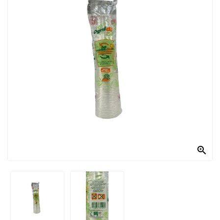
PRODOTTI
PER
CONDIRE
DOLCIARIO
PRODOTTI
DA
FORNO
RICORRENZE
PASQUALI

PREPARATI
ALIMENTI
INFANZIA
PASTA,