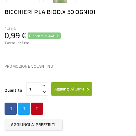
RISO
BICCHIERI PLA BIOD.X 50 OGNIDI
E
FARINA
1,39 €
0,99 €
Risparmia 0,40 €
DIETETICO
Tasse incluse
NATURALI
SNACKS
.
PROMOZIONE VOLANTINO
ALIMENTI
CONSERVATI
Aggiungi Al Carrello
Quantità
CURA
CASA
INSETTICIDI
AGGIUNGI AI PREFERITI
CARTA