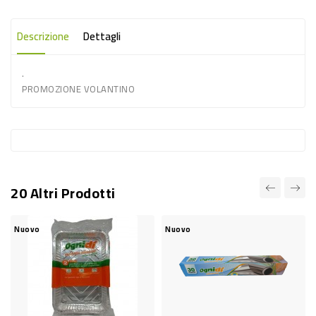
-
PLASTICA
Descrizione
Dettagli
-
.
AFFINI
PROMOZIONE VOLANTINO
LAVAGGIO
STOVIGLIE
DEODORANTI
DETERSIVI
20 Altri Prodotti
TESSUTI
DETERGENTI
Nuovo
Nuovo
SUPERFICI
ACCESSORI
CASA