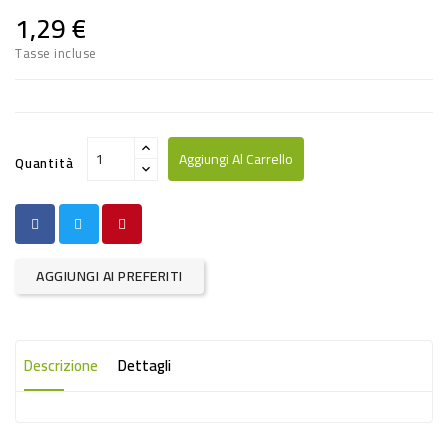
PRODOTTI
1,29 €
PER
Tasse incluse
CONDIRE
DOLCIARIO
PRODOTTI
Aggiungi Al Carrello
Quantità
DA
FORNO
RICORRENZE
AGGIUNGI AI PREFERITI
PASQUALI
PREPARATI
ALIMENTI
Descrizione
Dettagli
INFANZIA
PASTA,