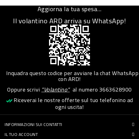
-
Aggiorna la tua spesa...
PLASTICA
Il volantino ARD arriva su WhatsApp!
-
AFFINI
LAVAGGIO
STOVIGLIE
DEODORANTI
Inquadra questo codice per avviare la chat WhatsApp
DETERSIVI
con ARD!
TESSUTI
Oppure scrivi
"Volantino"
al numero
3663628900
DETERGENTI
Riceverai le nostre offerte sul tuo telefonino ad
ogni uscita!
SUPERFICI
ACCESSORI
INFORMAZIONI SUI CONTATTI
CASA
IL TUO ACCOUNT