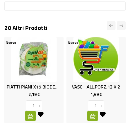
RISO
E
FARINA
20 Altri Prodotti
DIETETICO
Nuovo
Nuovo
NATURALI
SNACKS
ALIMENTI
CONSERVATI
PIATTI PIANI X15 BIODEG OGNIDI
VASCH.ALL.PORZ.12 X 2
CURA
2,19 €
1,69 €
Prezzo
Prezzo
CASA
-
+
-
+
INSETTICIDI
CARTA