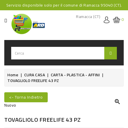
Servizio disponibile solo per il comune di Ramacca 95040 (CT).
CATEGORIA
Ramacca (CT)
0
HOME
BEVANDE
BEVANDE
ANALCOLICHE
BEVANDE
Home
CURA CASA
CARTA - PLASTICA - AFFINI
TOVAGLIOLO FREELIFE 43 PZ
ALCOLICHE
BEVANDE
<- Torna Indietro
CALDE

Nuovo
FOOD
TOVAGLIOLO FREELIFE 43 PZ