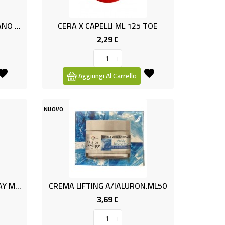
BSCHIUMA ORCHIDEA/MGRANO ML750
CERA X CAPELLI ML 125 TOE
2,29 €
Prezzo
-
+
Aggiungi Al Carrello
NUOVO
CREMA IDRAT.NIGHT AND DAY ML50
CREMA LIFTING A/IALURON.ML50
3,69 €
Prezzo
-
+