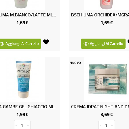
BSCHIUMA M.BIANCO/LATTE ML750
1,69 €
1,69 €
Prezzo
Prezzo
Aggiungi Al Carrello
Aggiungi Al Carrello
NUOVO
CREMA GAMBE GEL GHIACCIO ML100
1,99 €
3,69 €
Prezzo
Prezzo
-
+
-
+