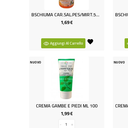
BSCHIUMA CAR.SAL.PES/MIRT.500M
1,69 €
Prezzo
Aggiungi Al Carrello
NUOVO
NUOVO
CREMA GAMBE E PIEDI ML 100
1,99 €
Prezzo
-
+