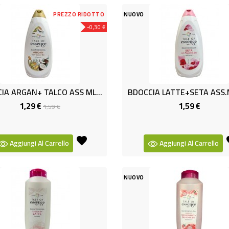
PREZZO RIDOTTO
NUOVO
-0,30 €
BDOCCIA ARGAN+ TALCO ASS ML500
BDOCCIA LATTE+SETA ASS.
1,29 €
1,59 €
Prezzo
Prezzo
Prezzo
1,59 €
base
Aggiungi Al Carrello
Aggiungi Al Carrello
NUOVO