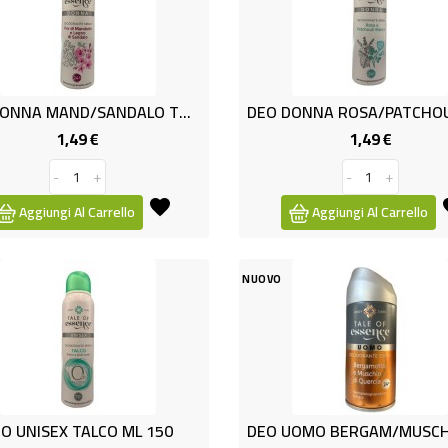
DEO DONNA MAND/SANDALO TOE 150
1,49 €
1,49 €
Prezzo
Prezzo
-
+
-
+
Aggiungi Al Carrello
Aggiungi Al Carrello
NUOVO
O UNISEX TALCO ML 150