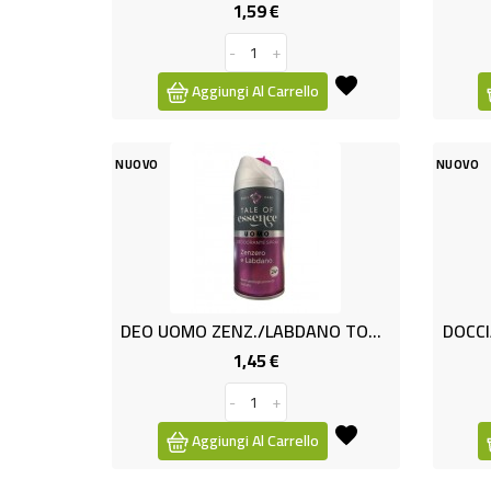
1,59 €
Prezzo
-
+
Aggiungi Al Carrello
NUOVO
NUOVO
DEO UOMO ZENZ./LABDANO TOE 150
DOCC
1,45 €
Prezzo
-
+
Aggiungi Al Carrello