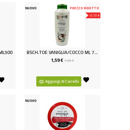
NUOVO
PREZZO RIDOTTO
-0,10 €
ML500
BSCH.TOE VANIGLIA/COCCO ML 750
1,59 €
Prezzo
Prezzo
1,69 €
base
Aggiungi Al Carrello
NUOVO