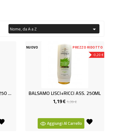
Nome, da A a Z

NUOVO
PREZZO RIDOTTO
-0,20 €
BALSAMO IDRAT.+SCIUPATI 250 ML
BALSAMO LISCI+RICCI ASS. 250ML
1,19 €
Prezzo
Prezzo
1,39 €
base
Aggiungi Al Carrello