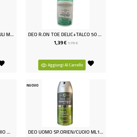
DEO DONNA ROSA/PATCHOULI ML150
DEO R.ON TOE DELIC+TALCO 50 ML
1,39 €
Prezzo
Prezzo
1,79 €
base
Aggiungi Al Carrello
NUOVO
DEO UOMO BERGAM/MUSCHIO ML 150
DEO UOMO SP.ORIEN/CUOIO ML150