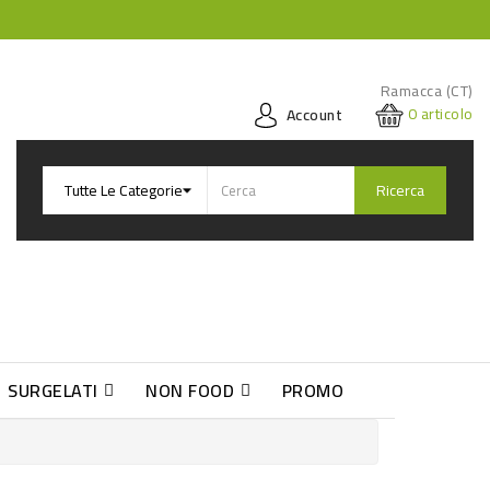
Ramacca (CT)
0
articolo
Account
Ricerca
SURGELATI
NON FOOD
PROMO