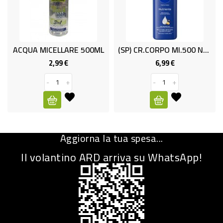
CURA
PERSONA
IGIENICO
ACQUA MICELLARE 500ML
(SP) CR.CORPO Ml.500 NUTRIENT.NIVEA
2,99 €
6,99 €
Prezzo
Prezzo
SANITARI
-
+
-
+
ACCESSORI
PERSONA
PUERICULTURA
IGIENE
Aggiorna la tua spesa...
PERSONA
Il volantino ARD arriva su WhatsApp!
PETS
PET
ACCESSORI