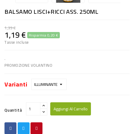
RISO
BALSAMO LISCI+RICCI ASS. 250ML
E
FARINA
1,39 €
1,19 €
Risparmia 0,20 €
DIETETICO
Tasse incluse
NATURALI
SNACKS
.
PROMOZIONE VOLANTINO
ALIMENTI
CONSERVATI
Varianti
CURA
CASA
Aggiungi Al Carrello
Quantità
INSETTICIDI
CARTA