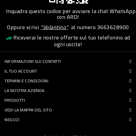
PET
Inquadra questo codice per avviare la chat WhatsApp
con ARD!
FOOD
Oppure scrivi
"Volantino"
al numero
3663628900
Riceverai le nostre offerte sul tuo telefonino ad
FRESCHI
ogni uscita!
PIATTI
INFORMAZIONI SUI CONTATTI
PRONTI
IL TUO ACCOUNT
E
TERMINI E CONDIZIONI
CONDIMENTI
LA NOSTRA AZIENDA
CARNE
PRODOTTI
ORTOFRUTTA
VEDI LA MAPPA DEL SITO
UOVA
NEGOZI
PANIFICI