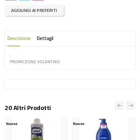
-
AGGIUNGI AI PREFERITI
PLASTICA
-
AFFINI
Descrizione
Dettagli
LAVAGGIO
.
STOVIGLIE
PROMOZIONE VOLANTINO
DEODORANTI
DETERSIVI
TESSUTI
DETERGENTI
20 Altri Prodotti
SUPERFICI
ACCESSORI
Nuovo
Nuovo
CASA