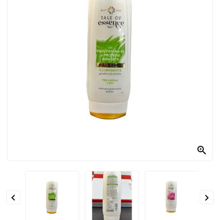
PRODOTTI
PER
CONDIRE
DOLCIARIO
PRODOTTI
DA
FORNO
RICORRENZE
PASQUALI

PREPARATI
ALIMENTI
INFANZIA


PASTA,