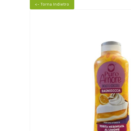
<- Torna Indietro
Nuovo