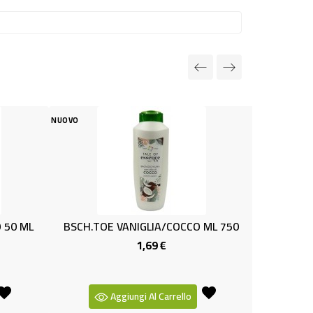
NUOVO
H.TOE VANIGLIA/COCCO ML 750
BALSAMO LISCI+RICCI AS
1,69 €
1,39 €
Prezzo
Prez
Aggiungi Al Carrello
Aggiungi Al Carrello