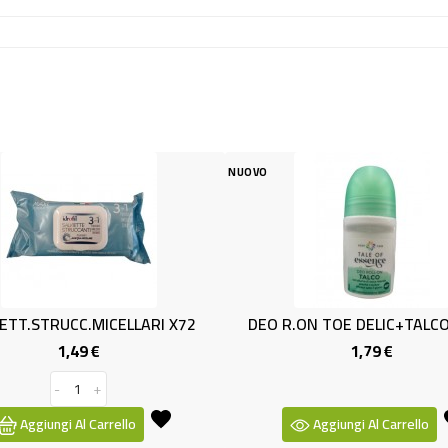
NUOVO
NUOVO
ELLARI X72
DEO R.ON TOE DELIC+TALCO 50 ML
BSC
1,79 €
ezzo
Prezzo
llo
Aggiungi Al Carrello