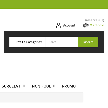
Ramacca (CT)
0
articolo
Account
Ricerca
SURGELATI
NON FOOD
PROMO