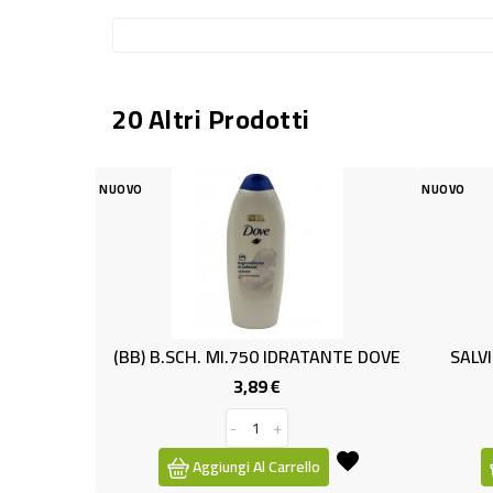
20 Altri Prodotti
VO
NUOVO
B) B.SCH. Ml.750 IDRATANTE DOVE
SALVIETT.STRUCC.MIC
3,89 €
1,49 €
Prezzo
Pr
-
+
-
+
Aggiungi Al Carrello
Aggiungi Al Carre