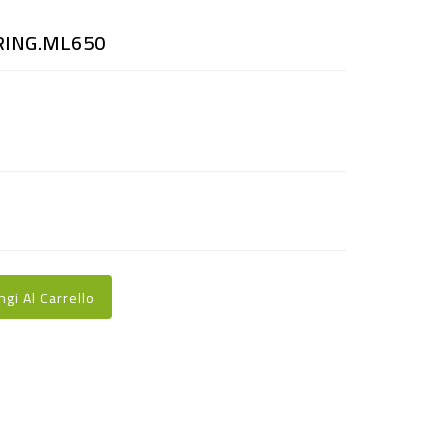
RING.ML650
ngi Al Carrello