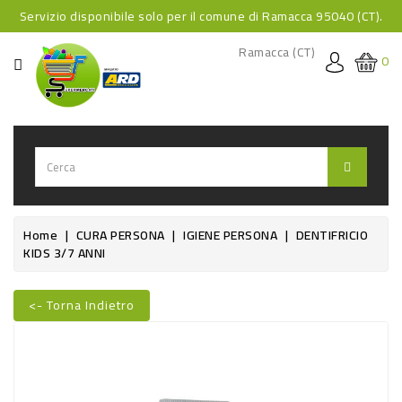
Servizio disponibile solo per il comune di Ramacca 95040 (CT).
CATEGORIA
Ramacca (CT)
0
HOME
BEVANDE
BEVANDE
ANALCOLICHE
BEVANDE
Home
CURA PERSONA
IGIENE PERSONA
DENTIFRICIO
KIDS 3/7 ANNI
ALCOLICHE
BEVANDE
<- Torna Indietro
CALDE
FOOD