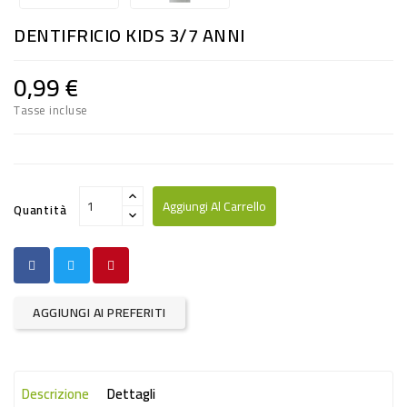
RISO
DENTIFRICIO KIDS 3/7 ANNI
E
FARINA
0,99 €
DIETETICO
Tasse incluse
NATURALI
SNACKS
ALIMENTI
Aggiungi Al Carrello
Quantità
CONSERVATI
CURA
CASA
AGGIUNGI AI PREFERITI
INSETTICIDI
CARTA
Descrizione
Dettagli