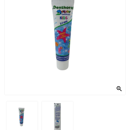
PRODOTTI
PER
CONDIRE
DOLCIARIO
PRODOTTI
DA
FORNO
RICORRENZE
PASQUALI

PREPARATI
ALIMENTI
INFANZIA
PASTA,