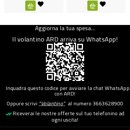
CURA
PERSONA
Aggiorna la tua spesa...
IGIENICO
Il volantino ARD arriva su WhatsApp!
SANITARI
ACCESSORI
PERSONA
PUERICULTURA
IGIENE
Inquadra questo codice per avviare la chat WhatsApp
PERSONA
con ARD!
Oppure scrivi
"Volantino"
al numero
3663628900
PETS
Riceverai le nostre offerte sul tuo telefonino ad
ogni uscita!
PET
ACCESSORI