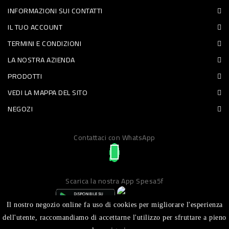
INFORMAZIONI SUI CONTATTI
PET
IL TUO ACCOUNT
FOOD
TERMINI E CONDIZIONI
LA NOSTRA AZIENDA
FRESCHI
PRODOTTI
PIATTI
VEDI LA MAPPA DEL SITO
PRONTI
NEGOZI
E
Contattaci con WhatsApp
CONDIMENTI
CARNE
ORTOFRUTTA
Scarica la nostra App Spesa5f
UOVA
Il nostro negozio online fa uso di cookies per migliorare l'esperienza
PANIFICI
dell'utente, raccomandiamo di accettarne l'utilizzo per sfruttare a pieno