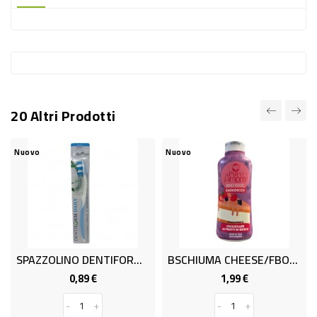
-
PLASTICA
-
AFFINI
LAVAGGIO
20 Altri Prodotti
STOVIGLIE
DEODORANTI
Nuovo
Nuovo
DETERSIVI
TESSUTI
DETERGENTI
SUPERFICI
SPAZZOLINO DENTIFORM DAILY
BSCHIUMA CHEESE/FBOSCO ML650
ACCESSORI
0,89 €
1,99 €
Prezzo
Prezzo
CASA
-
+
-
+