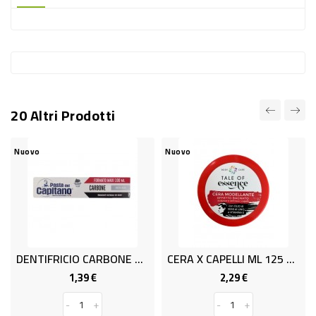
-
PLASTICA
-
AFFINI
LAVAGGIO
20 Altri Prodotti
STOVIGLIE
DEODORANTI
Nuovo
Nuovo
DETERSIVI
TESSUTI
DETERGENTI
SUPERFICI
DENTIFRICIO CARBONE VEG. 100ML
CERA X CAPELLI ML 125 TOE
ACCESSORI
1,39 €
2,29 €
Prezzo
Prezzo
CASA
-
+
-
+