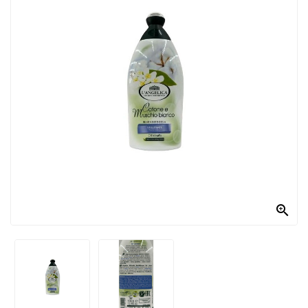
PRODOTTI
PER
CONDIRE
DOLCIARIO
PRODOTTI
DA
FORNO
RICORRENZE
PASQUALI

PREPARATI
ALIMENTI
INFANZIA
PASTA,