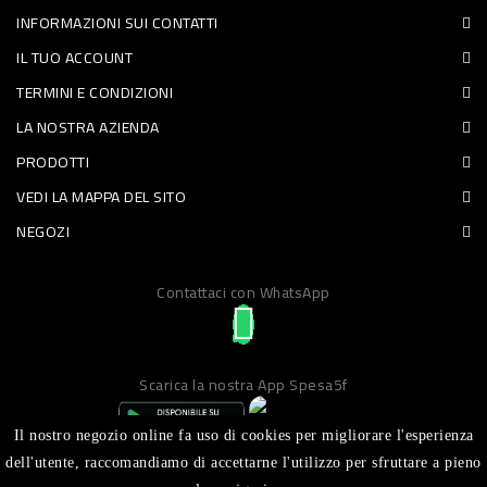
INFORMAZIONI SUI CONTATTI
PET
IL TUO ACCOUNT
FOOD
TERMINI E CONDIZIONI
LA NOSTRA AZIENDA
FRESCHI
PRODOTTI
PIATTI
VEDI LA MAPPA DEL SITO
PRONTI
NEGOZI
E
Contattaci con WhatsApp
CONDIMENTI
CARNE
ORTOFRUTTA
Scarica la nostra App Spesa5f
UOVA
Il nostro negozio online fa uso di cookies per migliorare l'esperienza
PANIFICI
dell'utente, raccomandiamo di accettarne l'utilizzo per sfruttare a pieno