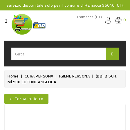
Servizio disponibile solo per il comune di Ramacca 95040 (CT).
CATEGORIA
Ramacca (CT)
0
HOME
BEVANDE
BEVANDE
ANALCOLICHE
BEVANDE
Home
CURA PERSONA
IGIENE PERSONA
(BB) B.SCH.
Ml.500 COTONE ANGELICA
ALCOLICHE
BEVANDE
<- Torna Indietro
CALDE
Nuovo
FOOD