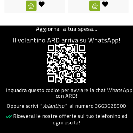
CURA
PERSONA
Aggiorna la tua spesa...
IGIENICO
Il volantino ARD arriva su WhatsApp!
SANITARI
ACCESSORI
PERSONA
PUERICULTURA
IGIENE
Inquadra questo codice per avviare la chat WhatsApp
PERSONA
con ARD!
Oppure scrivi
"Volantino"
al numero
3663628900
PETS
Riceverai le nostre offerte sul tuo telefonino ad
ogni uscita!
PET
ACCESSORI