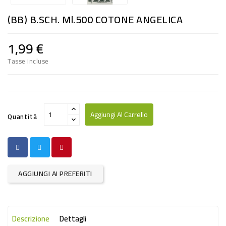
RISO
(BB) B.SCH. Ml.500 COTONE ANGELICA
E
FARINA
1,99 €
DIETETICO
Tasse incluse
NATURALI
SNACKS
ALIMENTI
Aggiungi Al Carrello
Quantità
CONSERVATI
CURA
CASA
AGGIUNGI AI PREFERITI
INSETTICIDI
CARTA
Descrizione
Dettagli