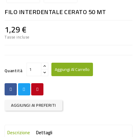
RISO
FILO INTERDENTALE CERATO 50 MT
E
FARINA
1,29 €
DIETETICO
Tasse incluse
NATURALI
SNACKS
ALIMENTI
Aggiungi Al Carrello
Quantità
CONSERVATI
CURA
CASA
AGGIUNGI AI PREFERITI
INSETTICIDI
CARTA
Descrizione
Dettagli