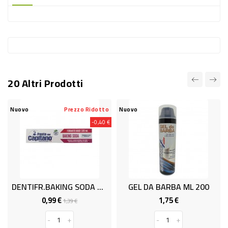
-
PLASTICA
-
AFFINI
LAVAGGIO
20 Altri Prodotti
STOVIGLIE
DEODORANTI
Nuovo
Prezzo Ridotto
Nuovo
-0,40 €
DETERSIVI
TESSUTI
DETERGENTI
SUPERFICI
DENTIFR.BAKING SODA PdCAPIT100
GEL DA BARBA ML 200
ACCESSORI
0,99 €
1,75 €
Prezzo
Prezzo
Prezzo
1,39 €
base
CASA
-
+
-
+