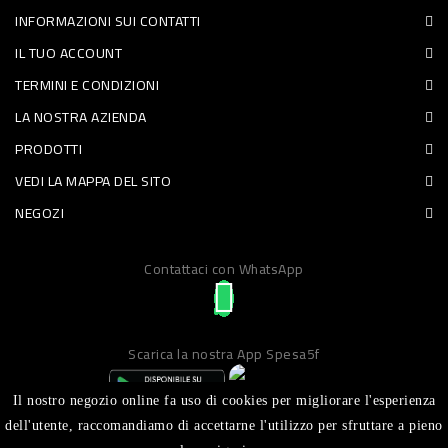
INFORMAZIONI SUI CONTATTI
PET
IL TUO ACCOUNT
FOOD
TERMINI E CONDIZIONI
LA NOSTRA AZIENDA
FRESCHI
PRODOTTI
PIATTI
VEDI LA MAPPA DEL SITO
PRONTI
NEGOZI
E
Contattaci con WhatsApp
CONDIMENTI
CARNE
ORTOFRUTTA
Scarica la nostra App Spesa5f
UOVA
Il nostro negozio online fa uso di cookies per migliorare l'esperienza
PANIFICI
dell'utente, raccomandiamo di accettarne l'utilizzo per sfruttare a pieno