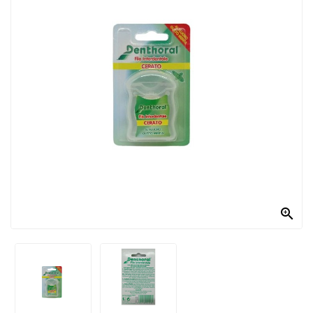
PRODOTTI
PER
CONDIRE
DOLCIARIO
PRODOTTI
DA
FORNO
RICORRENZE
PASQUALI

PREPARATI
ALIMENTI
INFANZIA
PASTA,