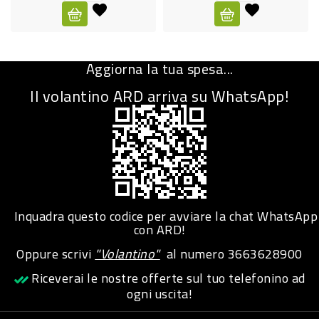
CURA
PERSONA
Aggiorna la tua spesa...
IGIENICO
Il volantino ARD arriva su WhatsApp!
SANITARI
ACCESSORI
PERSONA
PUERICULTURA
IGIENE
Inquadra questo codice per avviare la chat WhatsApp
PERSONA
con ARD!
Oppure scrivi
"Volantino"
al numero
3663628900
PETS
Riceverai le nostre offerte sul tuo telefonino ad
ogni uscita!
PET
ACCESSORI