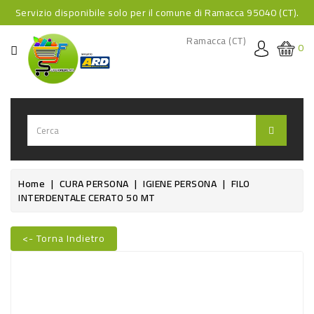
Servizio disponibile solo per il comune di Ramacca 95040 (CT).
CATEGORIA
Ramacca (CT)
0
HOME
BEVANDE
BEVANDE
ANALCOLICHE
BEVANDE
Home
CURA PERSONA
IGIENE PERSONA
FILO
INTERDENTALE CERATO 50 MT
ALCOLICHE
BEVANDE
<- Torna Indietro
CALDE
FOOD