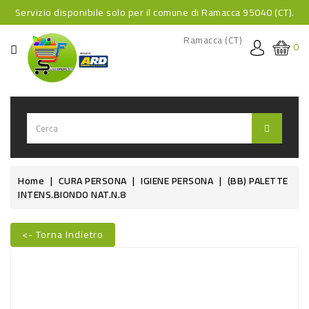
Servizio disponibile solo per il comune di Ramacca 95040 (CT).
CATEGORIA
Ramacca (CT)
0
HOME
BEVANDE
BEVANDE
ANALCOLICHE
BEVANDE
Home
CURA PERSONA
IGIENE PERSONA
(BB) PALETTE
INTENS.BIONDO NAT.N.8
ALCOLICHE
BEVANDE
<- Torna Indietro
CALDE
Nuovo
FOOD