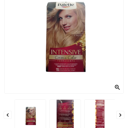
PRODOTTI
PER
CONDIRE
DOLCIARIO
PRODOTTI
DA
FORNO
RICORRENZE
PASQUALI

PREPARATI
ALIMENTI
INFANZIA


PASTA,