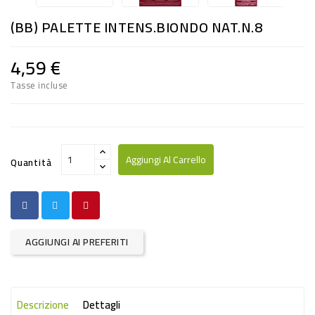
RISO
(BB) PALETTE INTENS.BIONDO NAT.N.8
E
FARINA
4,59 €
DIETETICO
Tasse incluse
NATURALI
SNACKS
ALIMENTI
Aggiungi Al Carrello
Quantità
CONSERVATI
CURA
CASA
AGGIUNGI AI PREFERITI
INSETTICIDI
CARTA
Descrizione
Dettagli