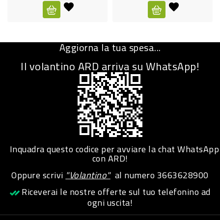
CURA
PERSONA
Aggiorna la tua spesa...
IGIENICO
Il volantino ARD arriva su WhatsApp!
SANITARI
ACCESSORI
PERSONA
PUERICULTURA
IGIENE
Inquadra questo codice per avviare la chat WhatsApp
PERSONA
con ARD!
Oppure scrivi
"Volantino"
al numero
3663628900
PETS
Riceverai le nostre offerte sul tuo telefonino ad
ogni uscita!
PET
ACCESSORI