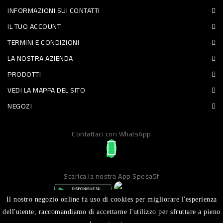
INFORMAZIONI SUI CONTATTI
PET
IL TUO ACCOUNT
FOOD
TERMINI E CONDIZIONI
LA NOSTRA AZIENDA
FRESCHI
PRODOTTI
PIATTI
VEDI LA MAPPA DEL SITO
PRONTI
NEGOZI
E
Contattaci con WhatsApp
CONDIMENTI
CARNE
ORTOFRUTTA
Scarica la nostra App Spesa5f
UOVA
Il nostro negozio online fa uso di cookies per migliorare l'esperienza
PANIFICI
dell'utente, raccomandiamo di accettarne l'utilizzo per sfruttare a pieno