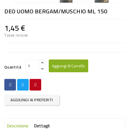
RISO
DEO UOMO BERGAM/MUSCHIO ML 150
E
FARINA
1,45 €
DIETETICO
Tasse incluse
NATURALI
SNACKS
ALIMENTI
Aggiungi Al Carrello
Quantità
CONSERVATI
CURA
CASA
AGGIUNGI AI PREFERITI
INSETTICIDI
CARTA
Descrizione
Dettagli