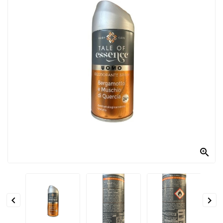
PRODOTTI
PER
CONDIRE
DOLCIARIO
PRODOTTI
DA
FORNO
RICORRENZE
PASQUALI

PREPARATI
ALIMENTI
INFANZIA


PASTA,