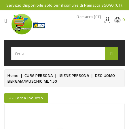
Servizio disponibile solo per il comune di Ramacca 95040 (CT).
CATEGORIA
Ramacca (CT)
0
HOME
BEVANDE
BEVANDE
ANALCOLICHE
BEVANDE
Home
CURA PERSONA
IGIENE PERSONA
DEO UOMO
BERGAM/MUSCHIO ML 150
ALCOLICHE
BEVANDE
<- Torna Indietro
CALDE
Nuovo
FOOD