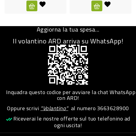
CURA
PERSONA
Aggiorna la tua spesa...
IGIENICO
Il volantino ARD arriva su WhatsApp!
SANITARI
ACCESSORI
PERSONA
PUERICULTURA
IGIENE
Inquadra questo codice per avviare la chat WhatsApp
PERSONA
con ARD!
Oppure scrivi
"Volantino"
al numero
3663628900
PETS
Riceverai le nostre offerte sul tuo telefonino ad
ogni uscita!
PET
ACCESSORI