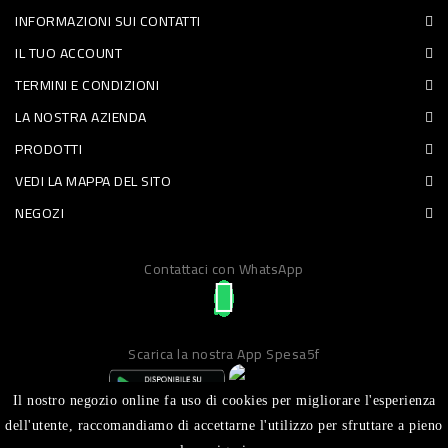
INFORMAZIONI SUI CONTATTI
PET
IL TUO ACCOUNT
FOOD
TERMINI E CONDIZIONI
LA NOSTRA AZIENDA
FRESCHI
PRODOTTI
PIATTI
VEDI LA MAPPA DEL SITO
PRONTI
NEGOZI
E
Contattaci con WhatsApp
CONDIMENTI
CARNE
ORTOFRUTTA
Scarica la nostra App Spesa5f
UOVA
Il nostro negozio online fa uso di cookies per migliorare l'esperienza
PANIFICI
dell'utente, raccomandiamo di accettarne l'utilizzo per sfruttare a pieno