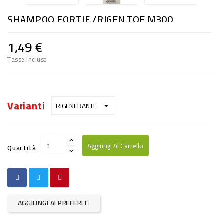
RISO
SHAMPOO FORTIF./RIGEN.TOE M300
E
FARINA
1,49 €
DIETETICO
Tasse incluse
NATURALI
SNACKS
Varianti
ALIMENTI
CONSERVATI
Aggiungi Al Carrello
Quantità
CURA
CASA
INSETTICIDI
AGGIUNGI AI PREFERITI
CARTA