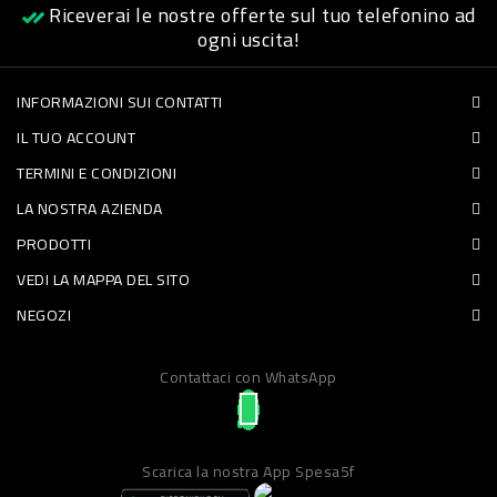
Riceverai le nostre offerte sul tuo telefonino ad
PET
ogni uscita!
FOOD
INFORMAZIONI SUI CONTATTI
IL TUO ACCOUNT
FRESCHI
TERMINI E CONDIZIONI
PIATTI
LA NOSTRA AZIENDA
PRONTI
PRODOTTI
E
VEDI LA MAPPA DEL SITO
CONDIMENTI
NEGOZI
CARNE
Contattaci con WhatsApp
ORTOFRUTTA
UOVA
PANIFICI
Scarica la nostra App Spesa5f