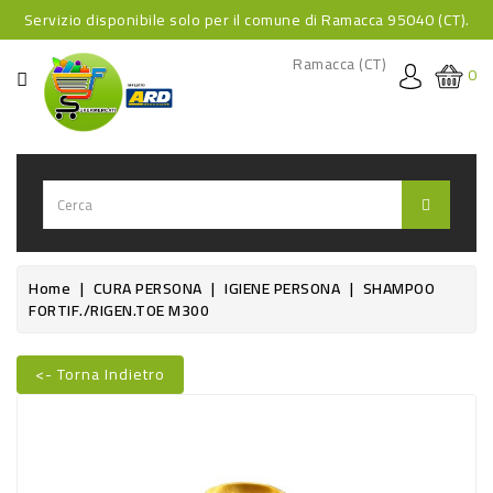
Servizio disponibile solo per il comune di Ramacca 95040 (CT).
CATEGORIA
Ramacca (CT)
0
HOME
BEVANDE
BEVANDE
ANALCOLICHE
BEVANDE
Home
CURA PERSONA
IGIENE PERSONA
SHAMPOO
FORTIF./RIGEN.TOE M300
ALCOLICHE
BEVANDE
<- Torna Indietro
CALDE
Nuovo
FOOD