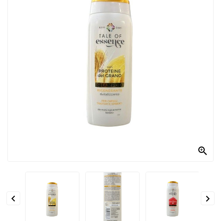
PRODOTTI
PER
CONDIRE
DOLCIARIO
PRODOTTI
DA
FORNO
RICORRENZE
PASQUALI

PREPARATI
ALIMENTI
INFANZIA


PASTA,