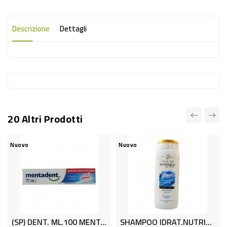
-
PLASTICA
Descrizione
Dettagli
-
AFFINI
LAVAGGIO
STOVIGLIE
DEODORANTI
20 Altri Prodotti
DETERSIVI
TESSUTI
Nuovo
Nuovo
DETERGENTI
SUPERFICI
ACCESSORI
CASA
(SP) DENT. ML.100 MENTADENT PR.FAM.
SHAMPOO IDRAT.NUTRIENTE 300 ML