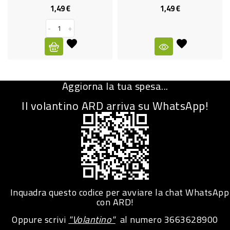
1,49 €
1,49 €
Prezzo
Prezzo
CURA
PERSONA
-
+
IGIENICO
SANITARI
Aggiorna la tua spesa...
ACCESSORI
Il volantino ARD arriva su WhatsApp!
PERSONA
PUERICULTURA
IGIENE
PERSONA
PETS
Inquadra questo codice per avviare la chat WhatsApp
con ARD!
PET
Oppure scrivi
"Volantino"
al numero
3663628900
ACCESSORI