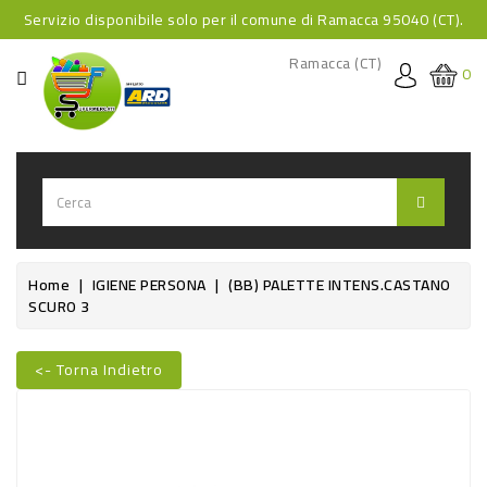
Servizio disponibile solo per il comune di Ramacca 95040 (CT).
CATEGORIA
Ramacca (CT)
0
HOME
BEVANDE
BEVANDE
ANALCOLICHE
BEVANDE
Home
IGIENE PERSONA
(BB) PALETTE INTENS.CASTANO
SCURO 3
ALCOLICHE
BEVANDE
<- Torna Indietro
CALDE
Nuovo
FOOD