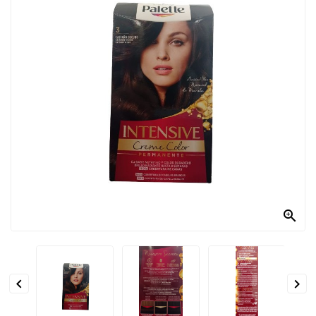
PRODOTTI
PER
CONDIRE
DOLCIARIO
PRODOTTI
DA
FORNO
RICORRENZE
PASQUALI

PREPARATI
ALIMENTI
INFANZIA


PASTA,