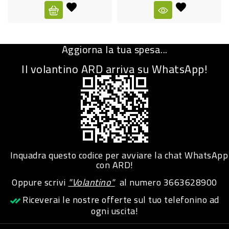
CURA
PERSONA
Aggiorna la tua spesa...
IGIENICO
Il volantino ARD arriva su WhatsApp!
SANITARI
ACCESSORI
PERSONA
PUERICULTURA
IGIENE
Inquadra questo codice per avviare la chat WhatsApp
PERSONA
con ARD!
Oppure scrivi
"Volantino"
al numero
3663628900
PETS
Riceverai le nostre offerte sul tuo telefonino ad
ogni uscita!
PET
ACCESSORI