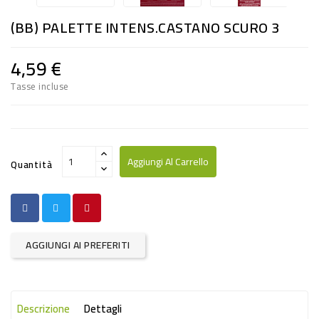
RISO
(BB) PALETTE INTENS.CASTANO SCURO 3
E
FARINA
4,59 €
DIETETICO
Tasse incluse
NATURALI
SNACKS
ALIMENTI
Aggiungi Al Carrello
Quantità
CONSERVATI
CURA
CASA
AGGIUNGI AI PREFERITI
INSETTICIDI
CARTA
Descrizione
Dettagli