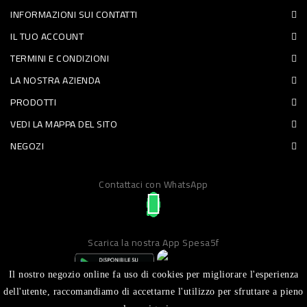
INFORMAZIONI SUI CONTATTI
PET
IL TUO ACCOUNT
FOOD
TERMINI E CONDIZIONI
LA NOSTRA AZIENDA
FRESCHI
PRODOTTI
PIATTI
VEDI LA MAPPA DEL SITO
PRONTI
NEGOZI
E
Contattaci con WhatsApp
CONDIMENTI
CARNE
ORTOFRUTTA
Scarica la nostra App Spesa5f
UOVA
Il nostro negozio online fa uso di cookies per migliorare l'esperienza
PANIFICI
dell'utente, raccomandiamo di accettarne l'utilizzo per sfruttare a pieno