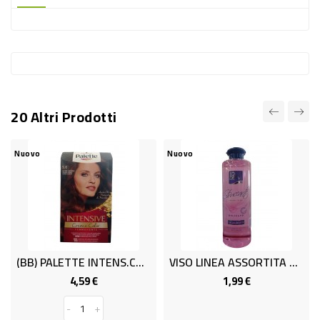
-
PLASTICA
-
AFFINI
LAVAGGIO
20 Altri Prodotti
STOVIGLIE
DEODORANTI
Nuovo
Nuovo
DETERSIVI
TESSUTI
DETERGENTI
SUPERFICI
(BB) PALETTE INTENS.CASTANO CAR.5.6
VISO LINEA ASSORTITA ML.400
ACCESSORI
4,59 €
1,99 €
Prezzo
Prezzo
CASA
-
+