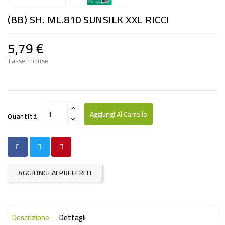
RISO
(BB) SH. ML.810 SUNSILK XXL RICCI
E
FARINA
5,79 €
DIETETICO
Tasse incluse
NATURALI
SNACKS
ALIMENTI
Aggiungi Al Carrello
Quantità
CONSERVATI
CURA
CASA
AGGIUNGI AI PREFERITI
INSETTICIDI
CARTA
Descrizione
Dettagli