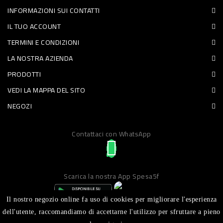
INFORMAZIONI SUI CONTATTI
PET
IL TUO ACCOUNT
FOOD
TERMINI E CONDIZIONI
LA NOSTRA AZIENDA
FRESCHI
PRODOTTI
PIATTI
VEDI LA MAPPA DEL SITO
PRONTI
NEGOZI
E
Contattaci con WhatsApp
CONDIMENTI
CARNE
ORTOFRUTTA
Scarica la nostra App Spesa5f
UOVA
Il nostro negozio online fa uso di cookies per migliorare l'esperienza
PANIFICI
dell'utente, raccomandiamo di accettarne l'utilizzo per sfruttare a pieno