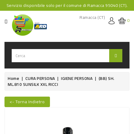
Servizio disponibile solo per il comune di Ramacca 95040 (CT).
CATEGORIA
Ramacca (CT)
0
HOME
BEVANDE
BEVANDE
ANALCOLICHE
BEVANDE
Home
CURA PERSONA
IGIENE PERSONA
(BB) SH.
ML.810 SUNSILK XXL RICCI
ALCOLICHE
BEVANDE
<- Torna Indietro
CALDE
Nuovo
FOOD