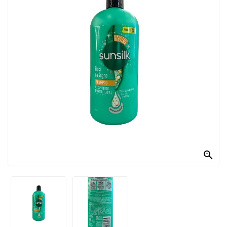
PRODOTTI
PER
CONDIRE
DOLCIARIO
PRODOTTI
DA
FORNO
RICORRENZE
PASQUALI

PREPARATI
ALIMENTI
INFANZIA
PASTA,