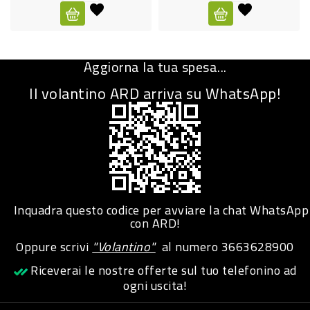
CURA
PERSONA
Aggiorna la tua spesa...
IGIENICO
Il volantino ARD arriva su WhatsApp!
SANITARI
ACCESSORI
PERSONA
PUERICULTURA
IGIENE
Inquadra questo codice per avviare la chat WhatsApp
PERSONA
con ARD!
Oppure scrivi
"Volantino"
al numero
3663628900
PETS
Riceverai le nostre offerte sul tuo telefonino ad
ogni uscita!
PET
ACCESSORI