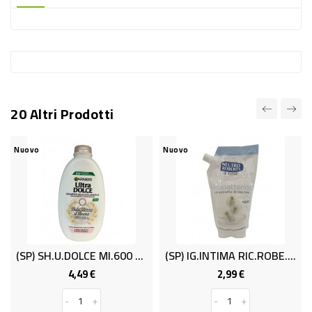
-
PLASTICA
-
AFFINI
LAVAGGIO
20 Altri Prodotti
STOVIGLIE
DEODORANTI
Nuovo
Nuovo
DETERSIVI
TESSUTI
DETERGENTI
SUPERFICI
(SP) SH.U.DOLCE Ml.600 TESORI MIELE
(SP) IG.INTIMA RIC.ROBE.A.BATT.M400
ACCESSORI
4,49 €
2,99 €
Prezzo
Prezzo
CASA
-
+
-
+