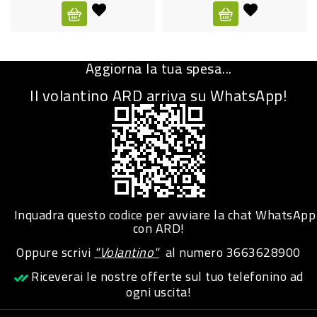
CURA
PERSONA
Aggiorna la tua spesa...
IGIENICO
Il volantino ARD arriva su WhatsApp!
SANITARI
ACCESSORI
PERSONA
PUERICULTURA
IGIENE
Inquadra questo codice per avviare la chat WhatsApp
PERSONA
con ARD!
Oppure scrivi
"Volantino"
al numero
3663628900
PETS
Riceverai le nostre offerte sul tuo telefonino ad
ogni uscita!
PET
ACCESSORI