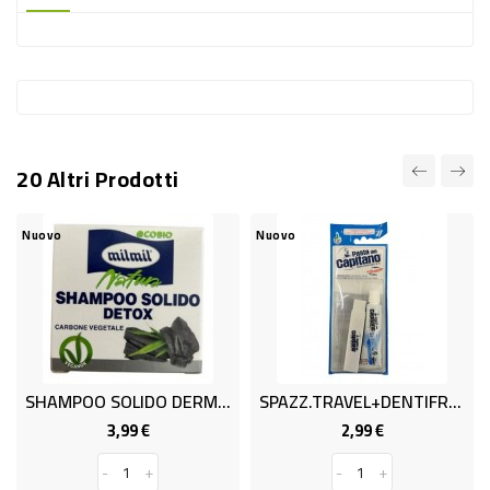
-
PLASTICA
-
AFFINI
LAVAGGIO
20 Altri Prodotti
STOVIGLIE
DEODORANTI
Nuovo
Nuovo
N
DETERSIVI
TESSUTI
DETERGENTI
SUPERFICI
SHAMPOO SOLIDO DERMO NAT- 70GR
SPAZZ.TRAVEL+DENTIFRICIO ML.25
ACCESSORI
3,99 €
2,99 €
Prezzo
Prezzo
CASA
-
+
-
+