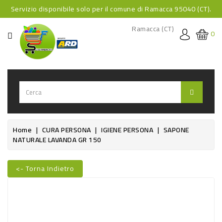
Servizio disponibile solo per il comune di Ramacca 95040 (CT).
CATEGORIA
Ramacca (CT)
0
HOME
BEVANDE
BEVANDE
ANALCOLICHE
BEVANDE
Home
CURA PERSONA
IGIENE PERSONA
SAPONE
NATURALE LAVANDA GR 150
ALCOLICHE
BEVANDE
<- Torna Indietro
CALDE
Nuovo
FOOD