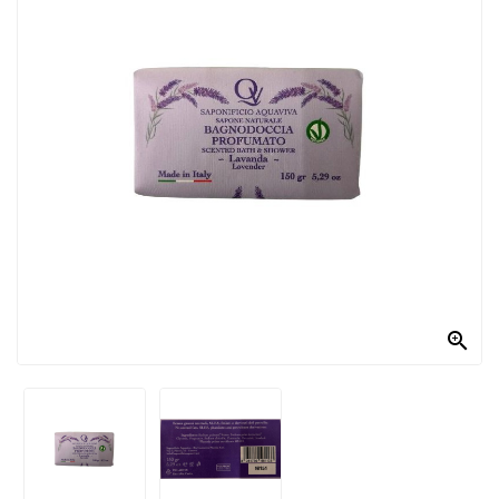
PRODOTTI
PER
CONDIRE
DOLCIARIO
PRODOTTI
DA
FORNO
RICORRENZE
PASQUALI

PREPARATI
ALIMENTI
INFANZIA
PASTA,