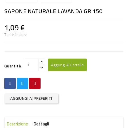
RISO
SAPONE NATURALE LAVANDA GR 150
E
FARINA
1,09 €
DIETETICO
Tasse incluse
NATURALI
SNACKS
ALIMENTI
Aggiungi Al Carrello
Quantità
CONSERVATI
CURA
CASA
AGGIUNGI AI PREFERITI
INSETTICIDI
CARTA
Descrizione
Dettagli