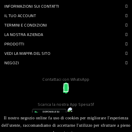
INFORMAZIONI SUI CONTATTI
PET
IL TUO ACCOUNT
FOOD
TERMINI E CONDIZIONI
LA NOSTRA AZIENDA
FRESCHI
PRODOTTI
PIATTI
VEDI LA MAPPA DEL SITO
PRONTI
NEGOZI
E
Contattaci con WhatsApp
CONDIMENTI
CARNE
ORTOFRUTTA
Scarica la nostra App Spesa5f
UOVA
Il nostro negozio online fa uso di cookies per migliorare l'esperienza
PANIFICI
dell'utente, raccomandiamo di accettarne l'utilizzo per sfruttare a pieno