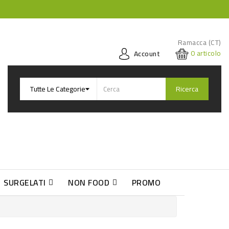
Ramacca (CT)
0
articolo
Account
Ricerca
SURGELATI
NON FOOD
PROMO