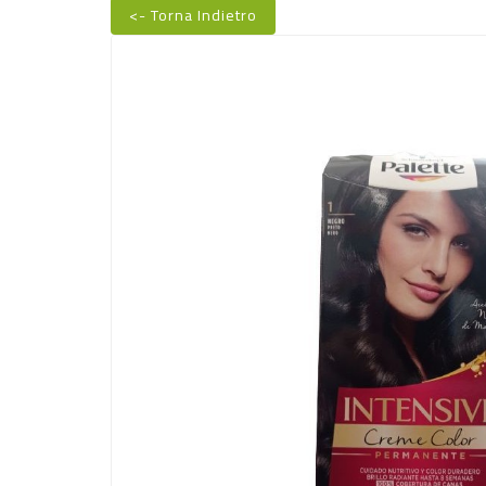
<- Torna Indietro
Nuovo