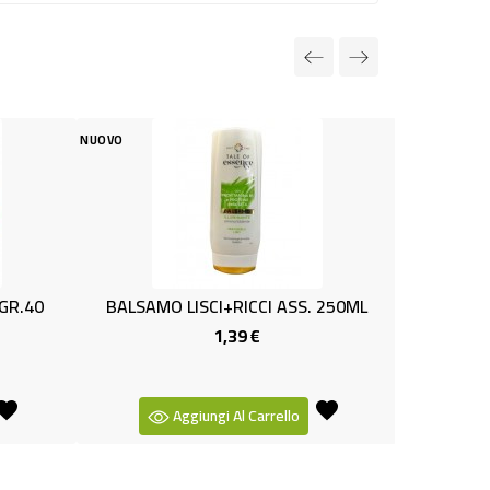
NUOVO
 LISCI+RICCI ASS. 250ML
BSCHIUMA TORTA MERING.ML
1,39 €
1,99 €
Prezzo
Prezzo
-
+
Aggiungi Al Carrello
Aggiungi Al Carrello