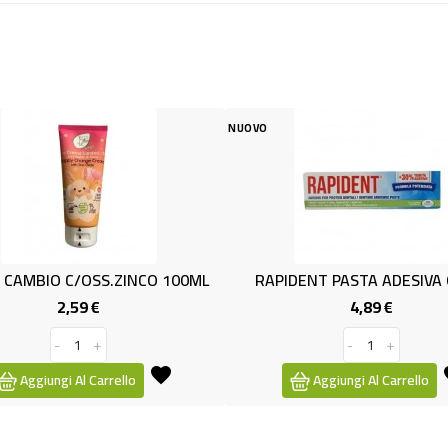
NUOVO
NUOVO
 100ML
RAPIDENT PASTA ADESIVA GR.40
BALSAMO
4,89 €
Prezzo
-
+
Aggiungi Al Carrello