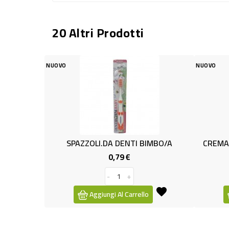
20 Altri Prodotti
NUOVO
ZZOLI.DA DENTI BIMBO/A
CREMA CAMBIO C/OSS.ZINCO
0,79 €
2,59 €
Prezzo
Prezzo
-
+
-
+
Aggiungi Al Carrello
Aggiungi Al Carrello