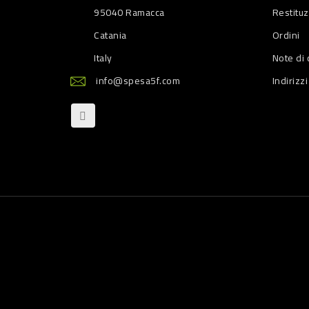
95040 Ramacca
Restitu
Catania
Ordini
Italy
Note di 
info@spesa5f.com
Indirizzi