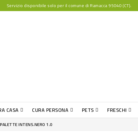
Servizio disponibile solo per il comune di Ramacca 95040 (CT).
RA CASA
CURA PERSONA
PETS
FRESCHI
PESCE INDUST-SUSHI FRESCO
 PALETTE INTENS.NERO 1.0