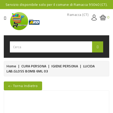
Servizio disponibile solo per il comune di Ramacca 95040 (CT).
CATEGORIA
Ramacca (CT)
0
HOME
BEVANDE
BEVANDE
ANALCOLICHE
BEVANDE
Home
CURA PERSONA
IGIENE PERSONA
LUCIDA
LAB.GLOSS BOMB 6ML 03
ALCOLICHE
BEVANDE
<- Torna Indietro
CALDE
Nuovo
FOOD