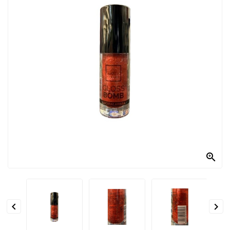
PRODOTTI
PER
CONDIRE
DOLCIARIO
PRODOTTI
DA
FORNO
RICORRENZE
PASQUALI

PREPARATI
ALIMENTI
INFANZIA


PASTA,