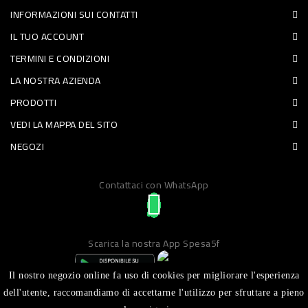
INFORMAZIONI SUI CONTATTI
PET
IL TUO ACCOUNT
FOOD
TERMINI E CONDIZIONI
LA NOSTRA AZIENDA
FRESCHI
PRODOTTI
PIATTI
VEDI LA MAPPA DEL SITO
PRONTI
NEGOZI
E
Contattaci con WhatsApp
CONDIMENTI
CARNE
ORTOFRUTTA
Scarica la nostra App Spesa5f
UOVA
Il nostro negozio online fa uso di cookies per migliorare l'esperienza
PANIFICI
dell'utente, raccomandiamo di accettarne l'utilizzo per sfruttare a pieno