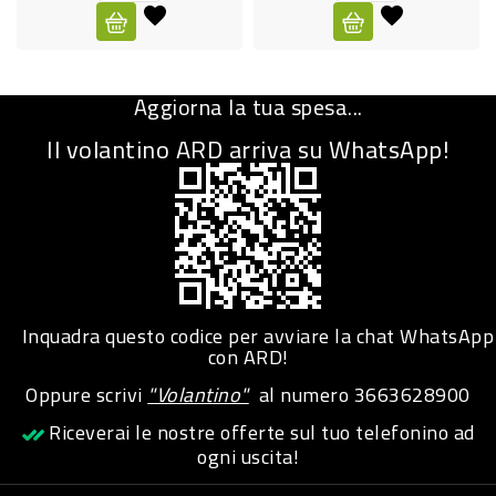
CURA
PERSONA
Aggiorna la tua spesa...
IGIENICO
Il volantino ARD arriva su WhatsApp!
SANITARI
ACCESSORI
PERSONA
PUERICULTURA
IGIENE
Inquadra questo codice per avviare la chat WhatsApp
PERSONA
con ARD!
Oppure scrivi
"Volantino"
al numero
3663628900
PETS
Riceverai le nostre offerte sul tuo telefonino ad
ogni uscita!
PET
ACCESSORI