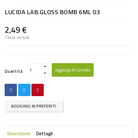
RISO
LUCIDA LAB.GLOSS BOMB 6ML 03
E
FARINA
2,49 €
DIETETICO
Tasse incluse
NATURALI
SNACKS
ALIMENTI
Aggiungi Al Carrello
Quantità
CONSERVATI
CURA
CASA
AGGIUNGI AI PREFERITI
INSETTICIDI
CARTA
Descrizione
Dettagli