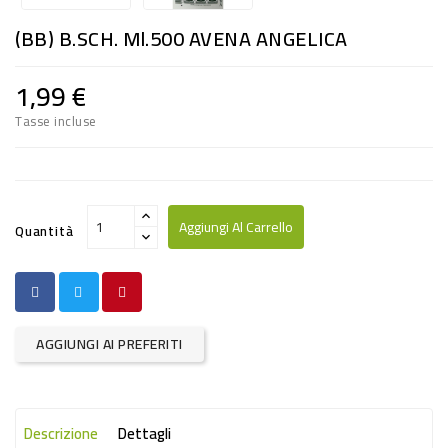
RISO
(BB) B.SCH. Ml.500 AVENA ANGELICA
E
FARINA
1,99 €
DIETETICO
Tasse incluse
NATURALI
SNACKS
ALIMENTI
Aggiungi Al Carrello
Quantità
CONSERVATI
CURA
CASA
AGGIUNGI AI PREFERITI
INSETTICIDI
CARTA
Descrizione
Dettagli