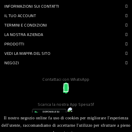
INFORMAZIONI SUI CONTATTI
PET
IL TUO ACCOUNT
FOOD
TERMINI E CONDIZIONI
LA NOSTRA AZIENDA
FRESCHI
PRODOTTI
PIATTI
VEDI LA MAPPA DEL SITO
PRONTI
NEGOZI
E
Contattaci con WhatsApp
CONDIMENTI
CARNE
ORTOFRUTTA
Scarica la nostra App Spesa5f
UOVA
Il nostro negozio online fa uso di cookies per migliorare l'esperienza
PANIFICI
dell'utente, raccomandiamo di accettarne l'utilizzo per sfruttare a pieno