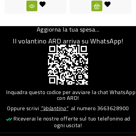
CURA
PERSONA
Aggiorna la tua spesa...
IGIENICO
Il volantino ARD arriva su WhatsApp!
SANITARI
ACCESSORI
PERSONA
PUERICULTURA
IGIENE
Inquadra questo codice per avviare la chat WhatsApp
PERSONA
con ARD!
Oppure scrivi
"Volantino"
al numero
3663628900
PETS
Riceverai le nostre offerte sul tuo telefonino ad
ogni uscita!
PET
ACCESSORI