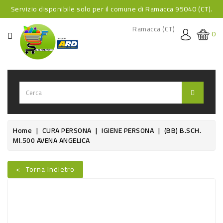
Servizio disponibile solo per il comune di Ramacca 95040 (CT).
CATEGORIA
Ramacca (CT)
0
HOME
BEVANDE
BEVANDE
ANALCOLICHE
BEVANDE
Home
CURA PERSONA
IGIENE PERSONA
(BB) B.SCH.
Ml.500 AVENA ANGELICA
ALCOLICHE
BEVANDE
<- Torna Indietro
CALDE
Nuovo
FOOD