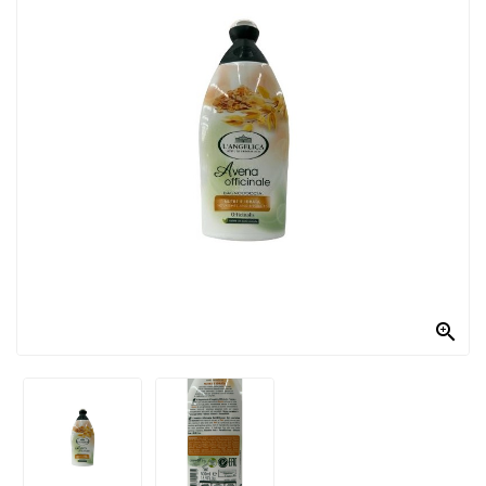
PRODOTTI
PER
CONDIRE
DOLCIARIO
PRODOTTI
DA
FORNO
RICORRENZE
PASQUALI

PREPARATI
ALIMENTI
INFANZIA
PASTA,