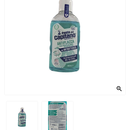
PRODOTTI
PER
CONDIRE
DOLCIARIO
PRODOTTI
DA
FORNO
RICORRENZE
PASQUALI

PREPARATI
ALIMENTI
INFANZIA
PASTA,