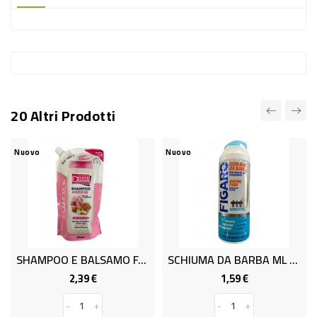
-
PLASTICA
-
AFFINI
LAVAGGIO
20 Altri Prodotti
STOVIGLIE
DEODORANTI
Nuovo
Nuovo
DETERSIVI
TESSUTI
DETERGENTI
SUPERFICI
SHAMPOO E BALSAMO F/MAND.500ML
SCHIUMA DA BARBA ML 400
ACCESSORI
2,39 €
1,59 €
Prezzo
Prezzo
CASA
-
+
-
+