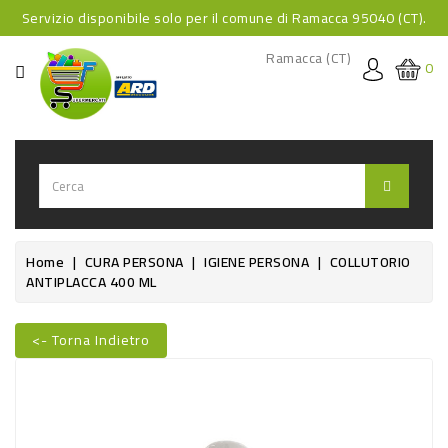
Servizio disponibile solo per il comune di Ramacca 95040 (CT).
CATEGORIA
Ramacca (CT)
0
HOME
BEVANDE
BEVANDE
ANALCOLICHE
BEVANDE
Home
CURA PERSONA
IGIENE PERSONA
COLLUTORIO
ANTIPLACCA 400 ML
ALCOLICHE
BEVANDE
<- Torna Indietro
CALDE
Nuovo
FOOD