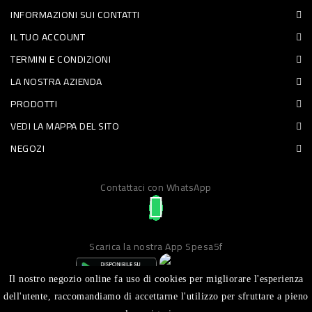
INFORMAZIONI SUI CONTATTI
PET
IL TUO ACCOUNT
FOOD
TERMINI E CONDIZIONI
LA NOSTRA AZIENDA
FRESCHI
PRODOTTI
PIATTI
VEDI LA MAPPA DEL SITO
PRONTI
NEGOZI
E
Contattaci con WhatsApp
CONDIMENTI
CARNE
ORTOFRUTTA
Scarica la nostra App Spesa5f
UOVA
Il nostro negozio online fa uso di cookies per migliorare l'esperienza
PANIFICI
dell'utente, raccomandiamo di accettarne l'utilizzo per sfruttare a pieno