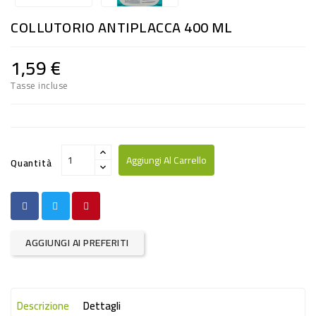
RISO
COLLUTORIO ANTIPLACCA 400 ML
E
FARINA
1,59 €
DIETETICO
Tasse incluse
NATURALI
SNACKS
ALIMENTI
Aggiungi Al Carrello
Quantità
CONSERVATI
CURA
CASA
AGGIUNGI AI PREFERITI
INSETTICIDI
CARTA
Descrizione
Dettagli