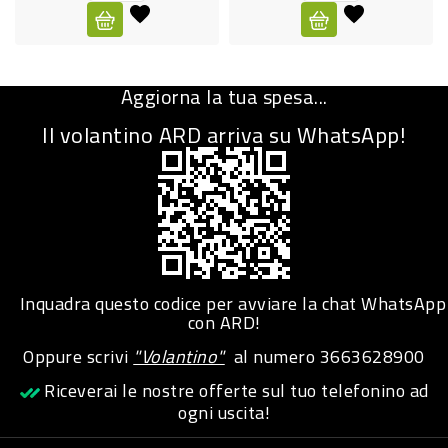
CURA
PERSONA
Aggiorna la tua spesa...
IGIENICO
Il volantino ARD arriva su WhatsApp!
SANITARI
ACCESSORI
PERSONA
PUERICULTURA
IGIENE
Inquadra questo codice per avviare la chat WhatsApp
PERSONA
con ARD!
Oppure scrivi
"Volantino"
al numero
3663628900
PETS
Riceverai le nostre offerte sul tuo telefonino ad
ogni uscita!
PET
ACCESSORI