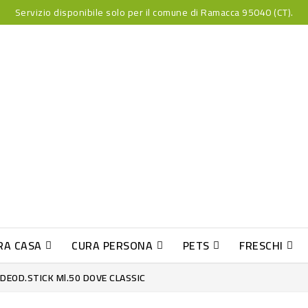
Servizio disponibile solo per il comune di Ramacca 95040 (CT).
RA CASA
CURA PERSONA
PETS
FRESCHI
PESCE INDUST-SUSHI FRESCO
 DEOD.STICK Ml.50 DOVE CLASSIC