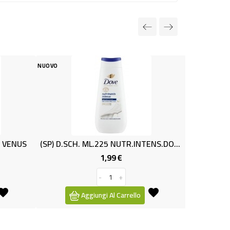
NUOVO
N
(SP) D.SCH. ML.225 NUTR.INTENS.DOVE
(BB) B.SCH. Ml.750 TALCO DOVE
9 €
3,89 €
Prezzo
Prezzo
+
-
+
 Carrello
Aggiungi Al Carrello