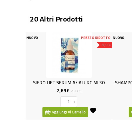
20 Altri Prodotti
PREZZO RIDOTTO
NUOVO
-0,30 €
RUM A/IALURC.ML30
SHAMPOO E BALSAMO F/MAND.500ML
 €
2,39 €
Prezzo
Prezzo
Prezzo
2,99 €
base
+
-
+
 Al Carrello
Aggiungi Al Carrello