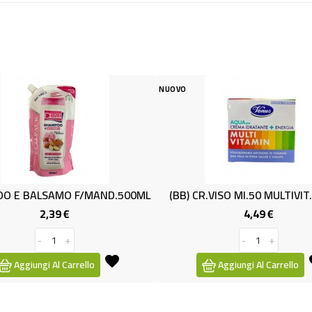
NUOVO
NUOVO
(BB) CR.VISO Ml.50 MULTIVIT. VENUS
4,49 €
1,9
Prezzo
-
+
-
Aggiungi Al Carrello
Aggiungi Al