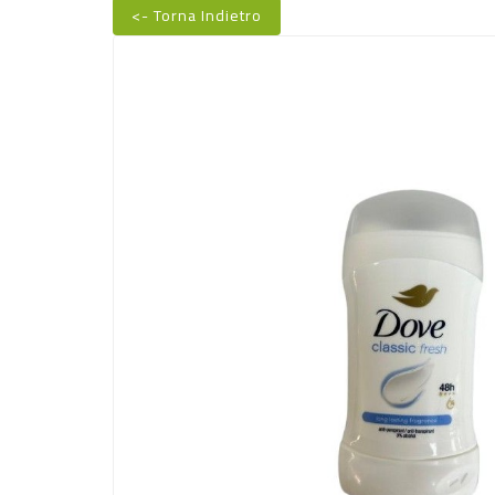
<- Torna Indietro
Nuovo