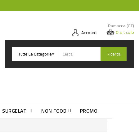
Ramacca (CT)
0
articolo
Account
Ricerca
SURGELATI
NON FOOD
PROMO