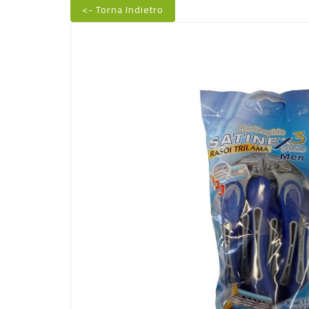
<- Torna Indietro
Nuovo