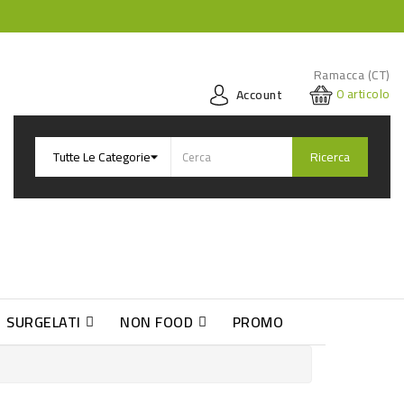
Ramacca (CT)
0
articolo
Account
Ricerca
SURGELATI
NON FOOD
PROMO