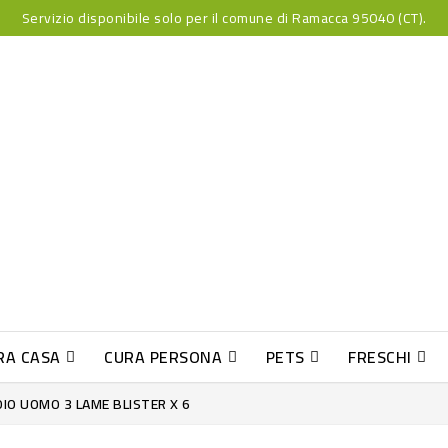
Servizio disponibile solo per il comune di Ramacca 95040 (CT).
RA CASA
CURA PERSONA
PETS
FRESCHI
PESCE INDUST-SUSHI FRESCO
IO UOMO 3 LAME BLISTER X 6