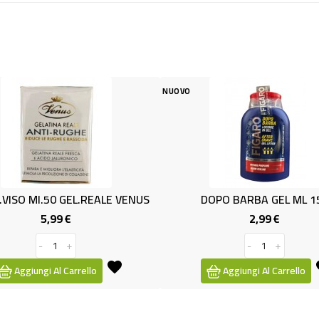
NUOVO
NUOVO
EALE VENUS
DOPO BARBA GEL ML 150
(SP) 
2,99 €
zo
Prezzo
-
+
o
Aggiungi Al Carrello