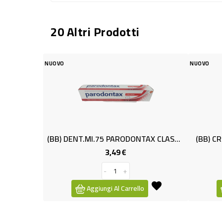
20 Altri Prodotti
NUOVO
(BB) DENT.ml.75 PARODONTAX CLASSIC
(BB) CR.VISO Ml.50 GEL.R
3,49 €
5,99 €
Prezzo
Prez
-
+
-
+
Aggiungi Al Carrello
Aggiungi Al Carrell