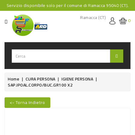
Servizio disponibile solo per il comune di Ramacca 95040 (CT).
CATEGORIA
Ramacca (CT)
0
HOME
BEVANDE
BEVANDE
ANALCOLICHE
BEVANDE
Home
CURA PERSONA
IGIENE PERSONA
SAP.IPOAL.CORPO/BUC.GR100 X2
ALCOLICHE
BEVANDE
<- Torna Indietro
CALDE
Nuovo
FOOD