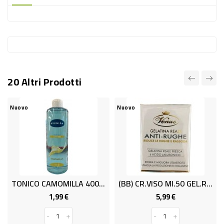
-
PLASTICA
-
AFFINI
LAVAGGIO
20 Altri Prodotti
STOVIGLIE
DEODORANTI
Nuovo
Nuovo
DETERSIVI
TESSUTI
DETERGENTI
SUPERFICI
TONICO CAMOMILLA 400 ML
(BB) CR.VISO Ml.50 GEL.REALE VENUS
ACCESSORI
1,99 €
5,99 €
Prezzo
Prezzo
CASA
-
+
-
+