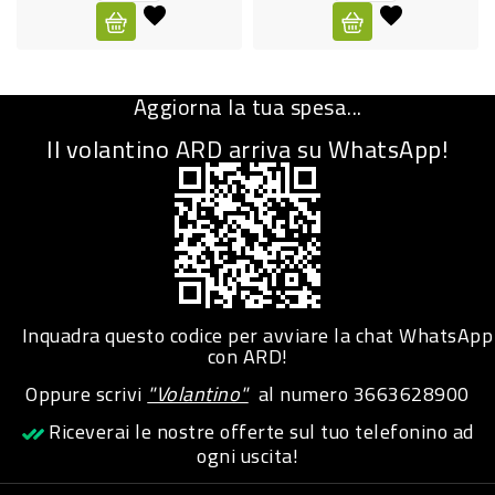
CURA
PERSONA
Aggiorna la tua spesa...
IGIENICO
Il volantino ARD arriva su WhatsApp!
SANITARI
ACCESSORI
PERSONA
PUERICULTURA
IGIENE
Inquadra questo codice per avviare la chat WhatsApp
PERSONA
con ARD!
Oppure scrivi
"Volantino"
al numero
3663628900
PETS
Riceverai le nostre offerte sul tuo telefonino ad
ogni uscita!
PET
ACCESSORI