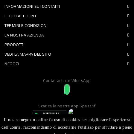
INFORMAZIONI SUI CONTATTI
PET
IL TUO ACCOUNT
FOOD
TERMINI E CONDIZIONI
LA NOSTRA AZIENDA
FRESCHI
PRODOTTI
PIATTI
VEDI LA MAPPA DEL SITO
PRONTI
NEGOZI
E
Contattaci con WhatsApp
CONDIMENTI
CARNE
ORTOFRUTTA
Scarica la nostra App Spesa5f
UOVA
Il nostro negozio online fa uso di cookies per migliorare l'esperienza
PANIFICI
dell'utente, raccomandiamo di accettarne l'utilizzo per sfruttare a pieno