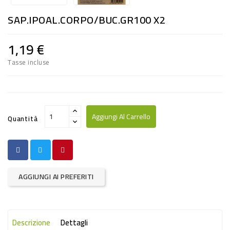
RISO
SAP.IPOAL.CORPO/BUC.GR100 X2
E
FARINA
1,19 €
DIETETICO
Tasse incluse
NATURALI
SNACKS
ALIMENTI
Aggiungi Al Carrello
Quantità
CONSERVATI
CURA
CASA
AGGIUNGI AI PREFERITI
INSETTICIDI
CARTA
Descrizione
Dettagli