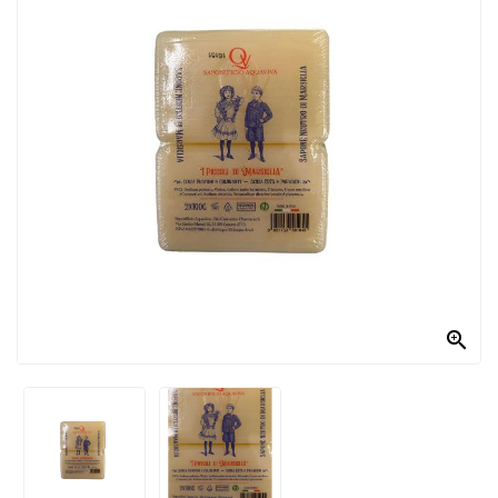
PRODOTTI
PER
CONDIRE
DOLCIARIO
PRODOTTI
DA
FORNO
RICORRENZE
PASQUALI

PREPARATI
ALIMENTI
INFANZIA
PASTA,