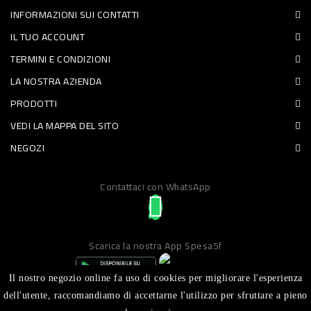
INFORMAZIONI SUI CONTATTI
PET
IL TUO ACCOUNT
FOOD
TERMINI E CONDIZIONI
LA NOSTRA AZIENDA
FRESCHI
PRODOTTI
PIATTI
VEDI LA MAPPA DEL SITO
PRONTI
NEGOZI
E
Contattaci con WhatsApp
CONDIMENTI
CARNE
ORTOFRUTTA
Scarica la nostra App Spesa5f
UOVA
Il nostro negozio online fa uso di cookies per migliorare l'esperienza
PANIFICI
dell'utente, raccomandiamo di accettarne l'utilizzo per sfruttare a pieno