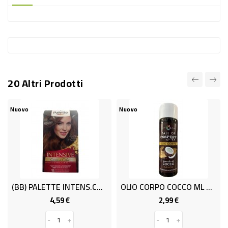
-
PLASTICA
-
AFFINI
LAVAGGIO
20 Altri Prodotti
STOVIGLIE
DEODORANTI
Nuovo
Nuovo
DETERSIVI
TESSUTI
DETERGENTI
SUPERFICI
(BB) PALETTE INTENS.CAST.DORATO 5.5
OLIO CORPO COCCO ML 200 TOE
ACCESSORI
4,59 €
2,99 €
Prezzo
Prezzo
CASA
-
+
-
+