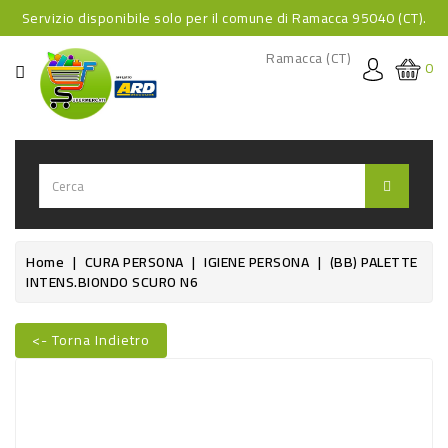
Servizio disponibile solo per il comune di Ramacca 95040 (CT).
CATEGORIA
Ramacca (CT)
0
HOME
BEVANDE
BEVANDE
ANALCOLICHE
BEVANDE
Home
CURA PERSONA
IGIENE PERSONA
(BB) PALETTE
INTENS.BIONDO SCURO N6
ALCOLICHE
BEVANDE
<- Torna Indietro
CALDE
Nuovo
FOOD