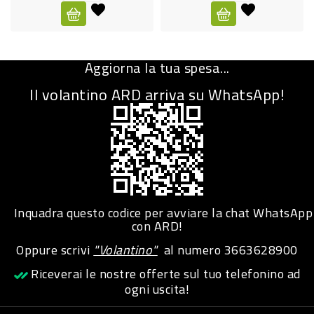
CURA
PERSONA
Aggiorna la tua spesa...
IGIENICO
Il volantino ARD arriva su WhatsApp!
SANITARI
ACCESSORI
PERSONA
PUERICULTURA
IGIENE
Inquadra questo codice per avviare la chat WhatsApp
PERSONA
con ARD!
Oppure scrivi
"Volantino"
al numero
3663628900
PETS
Riceverai le nostre offerte sul tuo telefonino ad
ogni uscita!
PET
ACCESSORI