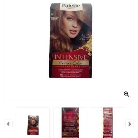
PRODOTTI
PER
CONDIRE
DOLCIARIO
PRODOTTI
DA
FORNO
RICORRENZE
PASQUALI

PREPARATI
ALIMENTI
INFANZIA


PASTA,