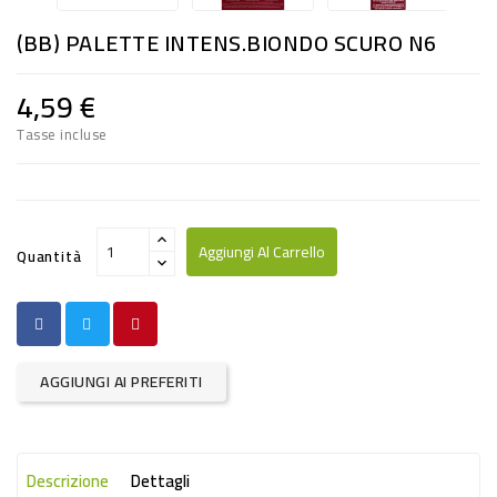
RISO
(BB) PALETTE INTENS.BIONDO SCURO N6
E
FARINA
4,59 €
DIETETICO
Tasse incluse
NATURALI
SNACKS
ALIMENTI
Aggiungi Al Carrello
Quantità
CONSERVATI
CURA
CASA
AGGIUNGI AI PREFERITI
INSETTICIDI
CARTA
Descrizione
Dettagli