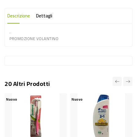
-
PLASTICA
Descrizione
Dettagli
-
.
AFFINI
PROMOZIONE VOLANTINO
LAVAGGIO
STOVIGLIE
DEODORANTI
DETERSIVI
20 Altri Prodotti
TESSUTI
DETERGENTI
Nuovo
Nuovo
N
SUPERFICI
ACCESSORI
CASA