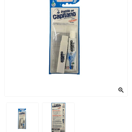
PRODOTTI
PER
CONDIRE
DOLCIARIO
PRODOTTI
DA
FORNO
RICORRENZE
PASQUALI

PREPARATI
ALIMENTI
INFANZIA
PASTA,