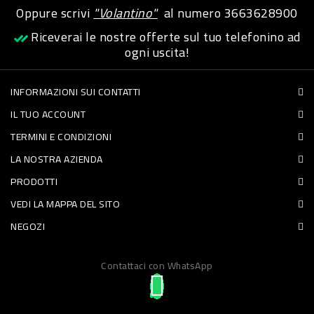
Oppure scrivi
"Volantino"
al numero
3663628900
PET
Riceverai le nostre offerte sul tuo telefonino ad
FOOD
ogni uscita!
FRESCHI
INFORMAZIONI SUI CONTATTI
IL TUO ACCOUNT
PIATTI
TERMINI E CONDIZIONI
PRONTI
LA NOSTRA AZIENDA
E
PRODOTTI
CONDIMENTI
VEDI LA MAPPA DEL SITO
CARNE
NEGOZI
ORTOFRUTTA
UOVA
Contattaci con WhatsApp
PANIFICI