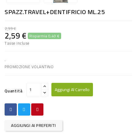
RISO
SPAZZ.TRAVEL+DENTIFRICIO ML.25
E
FARINA
2,99 €
2,59 €
Risparmia 0,40 €
DIETETICO
Tasse incluse
NATURALI
SNACKS
.
PROMOZIONE VOLANTINO
ALIMENTI
CONSERVATI
Aggiungi Al Carrello
Quantità
CURA
CASA
INSETTICIDI
AGGIUNGI AI PREFERITI
CARTA