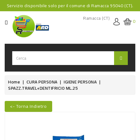
Servizio disponibile solo per il comune di Ramacca 95040 (CT).
CATEGORIA
Ramacca (CT)
0
HOME
BEVANDE
BEVANDE
ANALCOLICHE
BEVANDE
Home
CURA PERSONA
IGIENE PERSONA
SPAZZ.TRAVEL+DENTIFRICIO ML.25
ALCOLICHE
BEVANDE
<- Torna Indietro
CALDE
Nuovo
FOOD