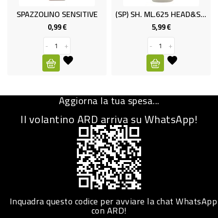
SPAZZOLINO SENSITIVE
(SP) SH. ML.625 HEAD&SHOULD.CITRUS
CURA
PERSONA
0,99 €
5,99 €
Prezzo
Prezzo
-
+
-
+
IGIENICO
SANITARI
ACCESSORI
Aggiorna la tua spesa...
PERSONA
PUERICULTURA
Il volantino ARD arriva su WhatsApp!
IGIENE
PERSONA
PETS
PET
Inquadra questo codice per avviare la chat WhatsApp
con ARD!
ACCESSORI