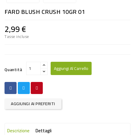
RISO
FARD BLUSH CRUSH 10GR 01
E
FARINA
2,99 €
DIETETICO
Tasse incluse
NATURALI
SNACKS
ALIMENTI
Aggiungi Al Carrello
Quantità
CONSERVATI
CURA
CASA
AGGIUNGI AI PREFERITI
INSETTICIDI
CARTA
Descrizione
Dettagli