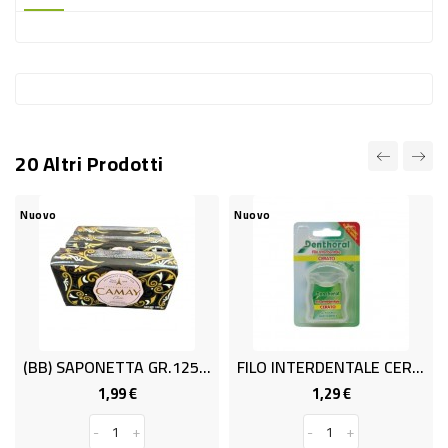
-
PLASTICA
-
AFFINI
LAVAGGIO
20 Altri Prodotti
STOVIGLIE
DEODORANTI
ovo
Nuovo
Nuovo
DETERSIVI
TESSUTI
DETERGENTI
SUPERFICI
(BB) SAPONETTA GR.125x3 CAMAY CHIC
FILO INTERDENTALE CERATO 50 MT
ACCESSORI
1,99 €
1,29 €
Prezzo
Prezzo
CASA
-
+
-
+