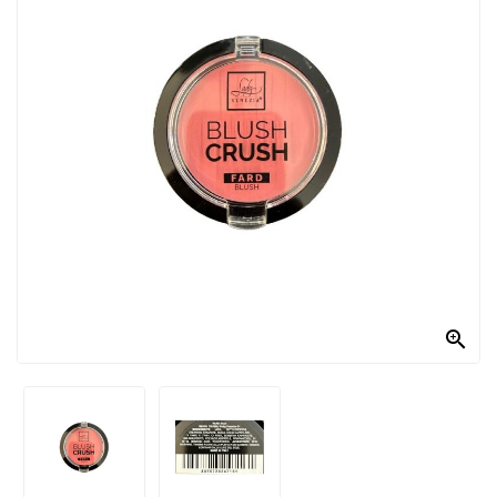
PRODOTTI
PER
CONDIRE
DOLCIARIO
PRODOTTI
DA
FORNO
RICORRENZE
PASQUALI

PREPARATI
ALIMENTI
INFANZIA
PASTA,