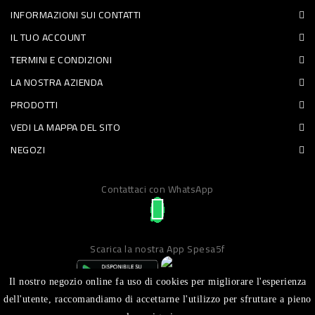
INFORMAZIONI SUI CONTATTI
PET
IL TUO ACCOUNT
FOOD
TERMINI E CONDIZIONI
LA NOSTRA AZIENDA
FRESCHI
PRODOTTI
PIATTI
VEDI LA MAPPA DEL SITO
PRONTI
NEGOZI
E
Contattaci con WhatsApp
CONDIMENTI
CARNE
ORTOFRUTTA
Scarica la nostra App Spesa5f
UOVA
Il nostro negozio online fa uso di cookies per migliorare l'esperienza
PANIFICI
dell'utente, raccomandiamo di accettarne l'utilizzo per sfruttare a pieno