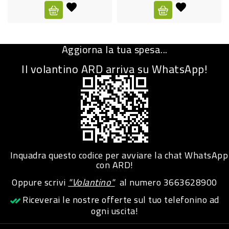
CURA
PERSONA
Aggiorna la tua spesa...
IGIENICO
Il volantino ARD arriva su WhatsApp!
SANITARI
ACCESSORI
PERSONA
PUERICULTURA
IGIENE
Inquadra questo codice per avviare la chat WhatsApp
PERSONA
con ARD!
Oppure scrivi
"Volantino"
al numero
3663628900
PETS
Riceverai le nostre offerte sul tuo telefonino ad
ogni uscita!
PET
ACCESSORI