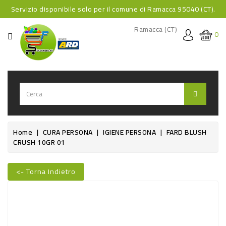
Servizio disponibile solo per il comune di Ramacca 95040 (CT).
CATEGORIA
Ramacca (CT)
0
HOME
BEVANDE
BEVANDE
ANALCOLICHE
BEVANDE
Home
CURA PERSONA
IGIENE PERSONA
FARD BLUSH
CRUSH 10GR 01
ALCOLICHE
BEVANDE
<- Torna Indietro
CALDE
Nuovo
FOOD