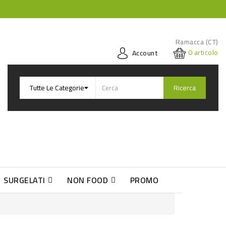
Ramacca (CT)
0
articolo
Account
Ricerca
SURGELATI
NON FOOD
PROMO