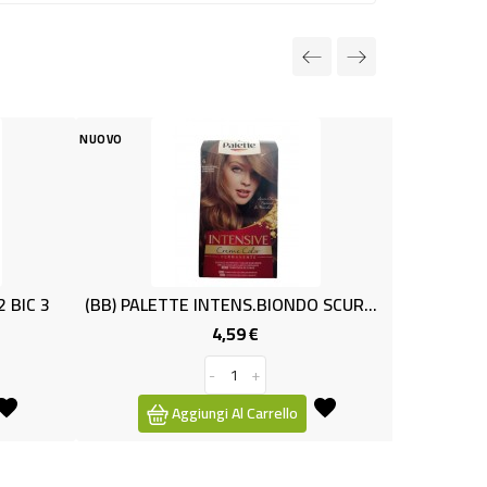
NUOVO
(BB) PALETTE INTENS.BIONDO SCURO N6
SAP.LIQUIDO LATTE ML 500 
4,59 €
1,29 €
Prezzo
Prezzo
-
+
-
+
Aggiungi Al Carrello
Aggiungi Al Carrello