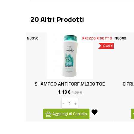
20 Altri Prodotti
PREZZO RIDOTTO
NUOVO
-0,40 €
POO ANTIFORF.ML300 TOE
CIPRIA POWER POWDER 10
1,19 €
2,99 €
Prezzo
Prezzo
Prezzo
1,59 €
base
-
+
-
+
Aggiungi Al Carrello
Aggiungi Al Carrello