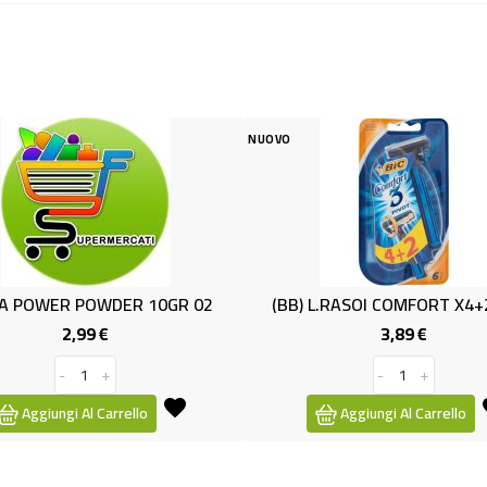
NUOVO
NUOVO
GR 02
(BB) L.RASOI COMFORT X4+2 BIC 3
3,89 €
Prezzo
-
+
Aggiungi Al Carrello