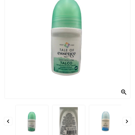
PRODOTTI
PER
CONDIRE
DOLCIARIO
PRODOTTI
DA
FORNO
RICORRENZE
PASQUALI

PREPARATI
ALIMENTI
INFANZIA


PASTA,