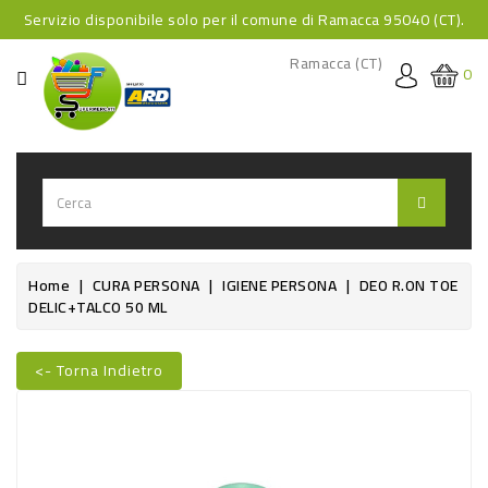
Servizio disponibile solo per il comune di Ramacca 95040 (CT).
CATEGORIA
Ramacca (CT)
0
HOME
BEVANDE
BEVANDE
ANALCOLICHE
BEVANDE
Home
CURA PERSONA
IGIENE PERSONA
DEO R.ON TOE
DELIC+TALCO 50 ML
ALCOLICHE
BEVANDE
<- Torna Indietro
CALDE
Nuovo
FOOD