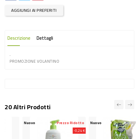
-
AGGIUNGI AI PREFERITI
PLASTICA
-
AFFINI
Descrizione
Dettagli
LAVAGGIO
.
STOVIGLIE
PROMOZIONE VOLANTINO
DEODORANTI
DETERSIVI
TESSUTI
DETERGENTI
20 Altri Prodotti
SUPERFICI
ACCESSORI
Nuovo
Prezzo Ridotto
Nuovo
CASA
-0,24 €