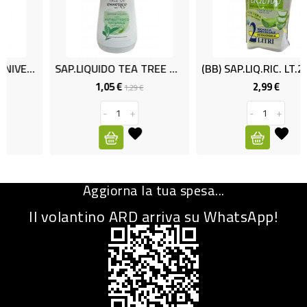
CURA
PERSONA
IGIENICO
NIVEA SOFT ML.500
SAP.LIQUIDO TEA TREE ML 500
(BB) SAP.LIQ.RIC. LT.2 MIL MIL ALOE
1,05 €
2,99 €
Prezzo
Prezzo
Prezzo
1,29 €
SANITARI
base
-
+
-
+
ACCESSORI
PERSONA
PUERICULTURA
IGIENE
Aggiorna la tua spesa...
PERSONA
Il volantino ARD arriva su WhatsApp!
PETS
PET
ACCESSORI