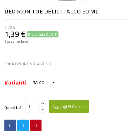
RISO
DEO R.ON TOE DELIC+TALCO 50 ML
E
FARINA
1,79 €
1,39 €
Risparmia 0,40 €
DIETETICO
Tasse incluse
NATURALI
SNACKS
.
PROMOZIONE VOLANTINO
ALIMENTI
CONSERVATI
Varianti
CURA
CASA
Aggiungi Al Carrello
Quantità
INSETTICIDI
CARTA