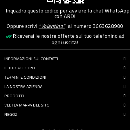
PET
Inquadra questo codice per avviare la chat WhatsApp
con ARD!
FOOD
Oppure scrivi
"Volantino"
al numero
3663628900
Riceverai le nostre offerte sul tuo telefonino ad
FRESCHI
ogni uscita!
PIATTI
INFORMAZIONI SUI CONTATTI
PRONTI
IL TUO ACCOUNT
E
TERMINI E CONDIZIONI
CONDIMENTI
LA NOSTRA AZIENDA
CARNE
PRODOTTI
ORTOFRUTTA
VEDI LA MAPPA DEL SITO
UOVA
NEGOZI
PANIFICI