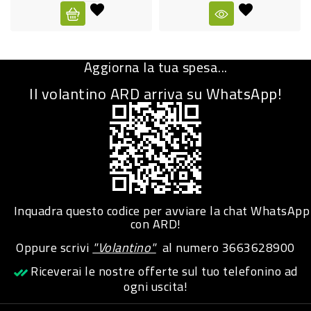
CURA
PERSONA
Aggiorna la tua spesa...
IGIENICO
Il volantino ARD arriva su WhatsApp!
SANITARI
ACCESSORI
PERSONA
PUERICULTURA
IGIENE
Inquadra questo codice per avviare la chat WhatsApp
PERSONA
con ARD!
Oppure scrivi
"Volantino"
al numero
3663628900
PETS
Riceverai le nostre offerte sul tuo telefonino ad
ogni uscita!
PET
ACCESSORI