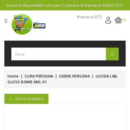
Servizio disponibile solo per il comune di Ramacca 95040 (CT).
CATEGORIA
Ramacca (CT)
0
HOME
BEVANDE
BEVANDE
ANALCOLICHE
BEVANDE
Home
CURA PERSONA
IGIENE PERSONA
LUCIDA LAB.
GLOSS BOMB 6ML 01
ALCOLICHE
BEVANDE
<- Torna Indietro
CALDE
Nuovo
FOOD