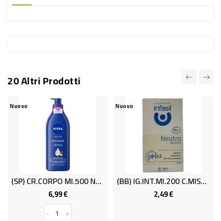
-
PLASTICA
-
AFFINI
LAVAGGIO
20 Altri Prodotti
STOVIGLIE
DEODORANTI
Nuovo
Nuovo
DETERSIVI
TESSUTI
DETERGENTI
SUPERFICI
(SP) CR.CORPO Ml.500 NUTRIENT.NIVEA
(BB) IG.INT.ml.200 C.MISTA INFASIL
ACCESSORI
6,99 €
2,49 €
Prezzo
Prezzo
CASA
-
+