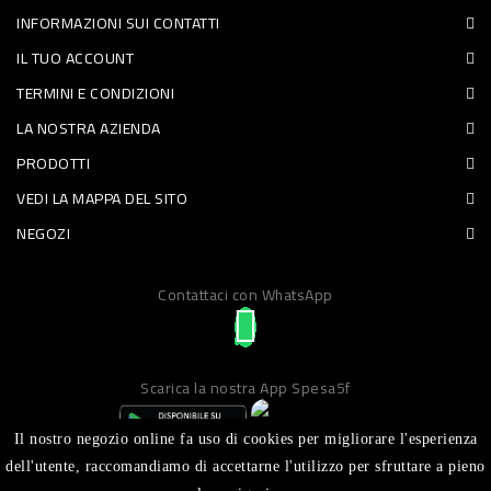
INFORMAZIONI SUI CONTATTI
PET
IL TUO ACCOUNT
FOOD
TERMINI E CONDIZIONI
LA NOSTRA AZIENDA
FRESCHI
PRODOTTI
PIATTI
VEDI LA MAPPA DEL SITO
PRONTI
NEGOZI
E
Contattaci con WhatsApp
CONDIMENTI
CARNE
ORTOFRUTTA
Scarica la nostra App Spesa5f
UOVA
Il nostro negozio online fa uso di cookies per migliorare l'esperienza
PANIFICI
dell'utente, raccomandiamo di accettarne l'utilizzo per sfruttare a pieno