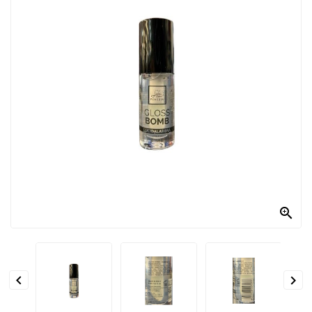
PRODOTTI
PER
CONDIRE
DOLCIARIO
PRODOTTI
DA
FORNO
RICORRENZE
PASQUALI

PREPARATI
ALIMENTI
INFANZIA


PASTA,