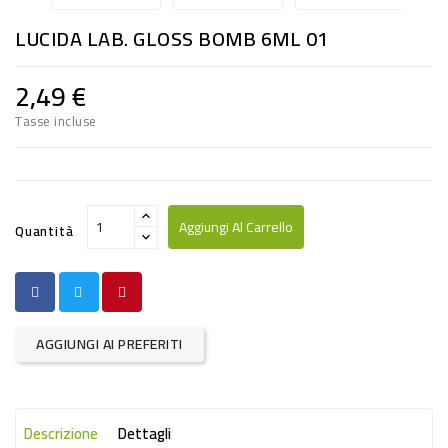
RISO
LUCIDA LAB. GLOSS BOMB 6ML 01
E
FARINA
2,49 €
DIETETICO
Tasse incluse
NATURALI
SNACKS
ALIMENTI
Aggiungi Al Carrello
Quantità
CONSERVATI
CURA
CASA
AGGIUNGI AI PREFERITI
INSETTICIDI
CARTA
Descrizione
Dettagli