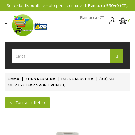
Servizio disponibile solo per il comune di Ramacca 95040 (CT).
CATEGORIA
Ramacca (CT)
0
HOME
BEVANDE
BEVANDE
ANALCOLICHE
BEVANDE
Home
CURA PERSONA
IGIENE PERSONA
(BB) SH.
ML.225 CLEAR SPORT PURIF.Q
ALCOLICHE
BEVANDE
<- Torna Indietro
CALDE
Nuovo
FOOD