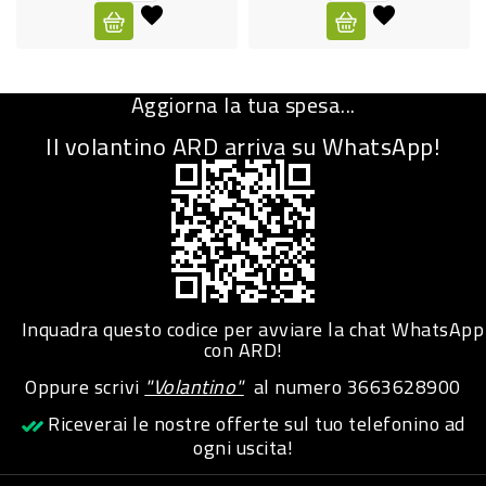
CURA
PERSONA
Aggiorna la tua spesa...
IGIENICO
Il volantino ARD arriva su WhatsApp!
SANITARI
ACCESSORI
PERSONA
PUERICULTURA
IGIENE
Inquadra questo codice per avviare la chat WhatsApp
PERSONA
con ARD!
Oppure scrivi
"Volantino"
al numero
3663628900
PETS
Riceverai le nostre offerte sul tuo telefonino ad
ogni uscita!
PET
ACCESSORI