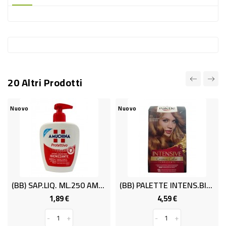
-
PLASTICA
-
AFFINI
LAVAGGIO
20 Altri Prodotti
STOVIGLIE
DEODORANTI
Nuovo
Nuovo
Nu
DETERSIVI
TESSUTI
DETERGENTI
SUPERFICI
(BB) SAP.LIQ. ML.250 AMUCHINA PROT.
(BB) PALETTE INTENS.BION.DORATO 7.5
ACCESSORI
1,89 €
4,59 €
Prezzo
Prezzo
CASA
-
+
-
+