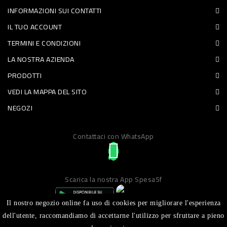
INFORMAZIONI SUI CONTATTI
PET
IL TUO ACCOUNT
FOOD
TERMINI E CONDIZIONI
LA NOSTRA AZIENDA
FRESCHI
PRODOTTI
PIATTI
VEDI LA MAPPA DEL SITO
PRONTI
NEGOZI
E
Contattaci con WhatsApp
CONDIMENTI
CARNE
ORTOFRUTTA
Scarica la nostra App Spesa5f
UOVA
Il nostro negozio online fa uso di cookies per migliorare l'esperienza
PANIFICI
dell'utente, raccomandiamo di accettarne l'utilizzo per sfruttare a pieno