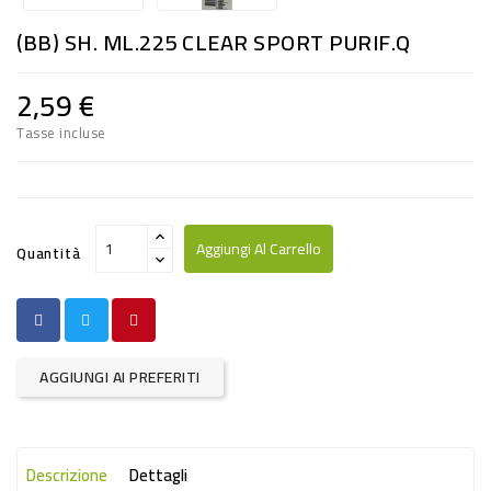
RISO
(BB) SH. ML.225 CLEAR SPORT PURIF.Q
E
FARINA
2,59 €
DIETETICO
Tasse incluse
NATURALI
SNACKS
ALIMENTI
Aggiungi Al Carrello
Quantità
CONSERVATI
CURA
CASA
AGGIUNGI AI PREFERITI
INSETTICIDI
CARTA
Descrizione
Dettagli