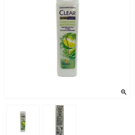
PRODOTTI
PER
CONDIRE
DOLCIARIO
PRODOTTI
DA
FORNO
RICORRENZE
PASQUALI

PREPARATI
ALIMENTI
INFANZIA
PASTA,