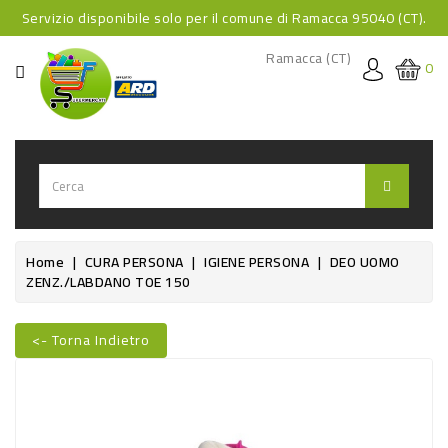
Servizio disponibile solo per il comune di Ramacca 95040 (CT).
CATEGORIA
Ramacca (CT)
0
HOME
BEVANDE
BEVANDE
ANALCOLICHE
BEVANDE
Home
CURA PERSONA
IGIENE PERSONA
DEO UOMO
ZENZ./LABDANO TOE 150
ALCOLICHE
BEVANDE
<- Torna Indietro
CALDE
Nuovo
FOOD