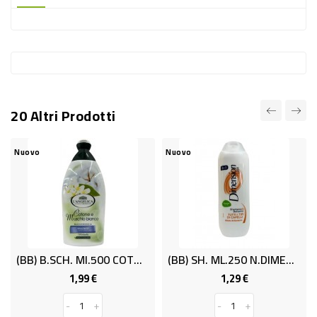
-
PLASTICA
-
AFFINI
LAVAGGIO
20 Altri Prodotti
STOVIGLIE
DEODORANTI
Nuovo
Nuovo
DETERSIVI
TESSUTI
DETERGENTI
SUPERFICI
(BB) B.SCH. Ml.500 COTONE ANGELICA
(BB) SH. ML.250 N.DIMENS..C.NOR.2/1
ACCESSORI
1,99 €
1,29 €
Prezzo
Prezzo
CASA
-
+
-
+