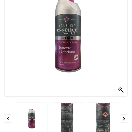
PRODOTTI
PER
CONDIRE
DOLCIARIO
PRODOTTI
DA
FORNO
RICORRENZE
PASQUALI

PREPARATI
ALIMENTI
INFANZIA


PASTA,