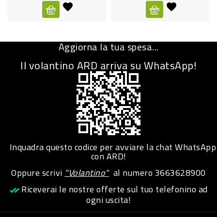
CURA
PERSONA
Aggiorna la tua spesa...
IGIENICO
Il volantino ARD arriva su WhatsApp!
SANITARI
ACCESSORI
PERSONA
PUERICULTURA
IGIENE
Inquadra questo codice per avviare la chat WhatsApp
PERSONA
con ARD!
Oppure scrivi
"Volantino"
al numero
3663628900
PETS
Riceverai le nostre offerte sul tuo telefonino ad
ogni uscita!
PET
ACCESSORI