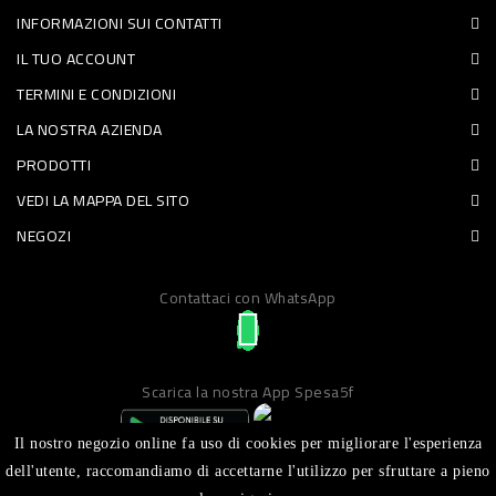
INFORMAZIONI SUI CONTATTI
PET
IL TUO ACCOUNT
FOOD
TERMINI E CONDIZIONI
LA NOSTRA AZIENDA
FRESCHI
PRODOTTI
PIATTI
VEDI LA MAPPA DEL SITO
PRONTI
NEGOZI
E
Contattaci con WhatsApp
CONDIMENTI
CARNE
ORTOFRUTTA
Scarica la nostra App Spesa5f
UOVA
Il nostro negozio online fa uso di cookies per migliorare l'esperienza
PANIFICI
dell'utente, raccomandiamo di accettarne l'utilizzo per sfruttare a pieno