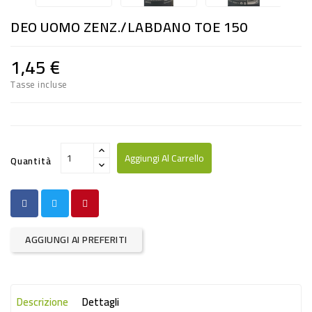
RISO
DEO UOMO ZENZ./LABDANO TOE 150
E
FARINA
1,45 €
DIETETICO
Tasse incluse
NATURALI
SNACKS
ALIMENTI
Aggiungi Al Carrello
Quantità
CONSERVATI
CURA
CASA
AGGIUNGI AI PREFERITI
INSETTICIDI
CARTA
Descrizione
Dettagli