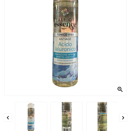
PRODOTTI
PER
CONDIRE
DOLCIARIO
PRODOTTI
DA
FORNO
RICORRENZE
PASQUALI

PREPARATI
ALIMENTI
INFANZIA


PASTA,