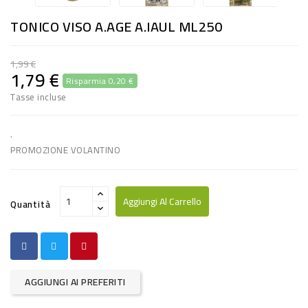
RISO
TONICO VISO A.AGE A.IAUL ML250
E
FARINA
1,99 €
1,79 €
Risparmia 0,20 €
DIETETICO
Tasse incluse
NATURALI
SNACKS
.
PROMOZIONE VOLANTINO
ALIMENTI
CONSERVATI
Aggiungi Al Carrello
Quantità
CURA
CASA
INSETTICIDI
AGGIUNGI AI PREFERITI
CARTA