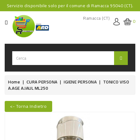
Servizio disponibile solo per il comune di Ramacca 95040 (CT).
CATEGORIA
Ramacca (CT)
0
HOME
BEVANDE
BEVANDE
ANALCOLICHE
BEVANDE
Home
CURA PERSONA
IGIENE PERSONA
TONICO VISO
A.AGE A.IAUL ML250
ALCOLICHE
BEVANDE
<- Torna Indietro
CALDE
Nuovo
FOOD