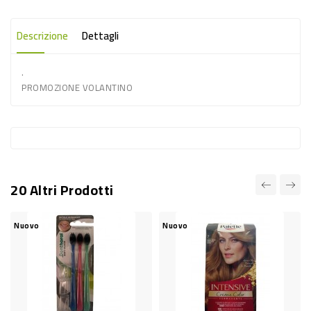
-
PLASTICA
Descrizione
Dettagli
-
.
AFFINI
PROMOZIONE VOLANTINO
LAVAGGIO
STOVIGLIE
DEODORANTI
DETERSIVI
20 Altri Prodotti
TESSUTI
DETERGENTI
Nuovo
Nuovo
SUPERFICI
ACCESSORI
CASA