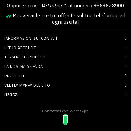
Oppure scrivi
"Volantino"
al numero
3663628900
PET
Riceverai le nostre offerte sul tuo telefonino ad
FOOD
ogni uscita!
FRESCHI
INFORMAZIONI SUI CONTATTI
IL TUO ACCOUNT
PIATTI
TERMINI E CONDIZIONI
PRONTI
LA NOSTRA AZIENDA
E
PRODOTTI
CONDIMENTI
VEDI LA MAPPA DEL SITO
CARNE
NEGOZI
ORTOFRUTTA
UOVA
Contattaci con WhatsApp
PANIFICI