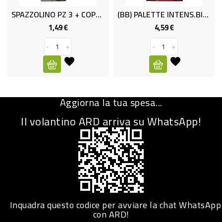
SPAZZOLINO PZ 3 + COPRITESTINA
(BB) PALETTE INTENS.BIONDO LUMIN. 7
CURA
PERSONA
1,49 €
4,59 €
Prezzo
Prezzo
-
+
-
+
IGIENICO
SANITARI
ACCESSORI
Aggiorna la tua spesa...
PERSONA
PUERICULTURA
Il volantino ARD arriva su WhatsApp!
IGIENE
PERSONA
PETS
PET
Inquadra questo codice per avviare la chat WhatsApp
con ARD!
ACCESSORI