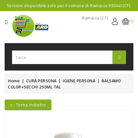
Servizio disponibile solo per il comune di Ramacca 95040 (CT).
CATEGORIA
Ramacca (CT)
0
HOME
BEVANDE
BEVANDE
ANALCOLICHE
BEVANDE
Home
CURA PERSONA
IGIENE PERSONA
BALSAMO
COLOR+SECCHI 250ML TAL
ALCOLICHE
BEVANDE
<- Torna Indietro
CALDE
Nuovo
FOOD