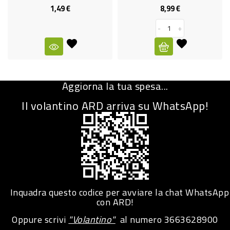
1,49 €
8,99 €
Prezzo
Prezzo
CURA
PERSONA
-
+
IGIENICO
SANITARI
Aggiorna la tua spesa...
ACCESSORI
Il volantino ARD arriva su WhatsApp!
PERSONA
PUERICULTURA
IGIENE
PERSONA
PETS
Inquadra questo codice per avviare la chat WhatsApp
con ARD!
PET
Oppure scrivi
"Volantino"
al numero
3663628900
ACCESSORI