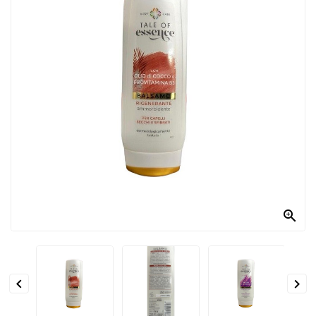
PRODOTTI
PER
CONDIRE
DOLCIARIO
PRODOTTI
DA
FORNO
RICORRENZE
PASQUALI

PREPARATI
ALIMENTI
INFANZIA


PASTA,