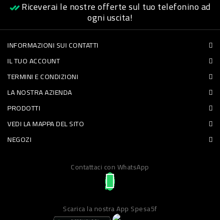
Riceverai le nostre offerte sul tuo telefonino ad
PET
ogni uscita!
FOOD
INFORMAZIONI SUI CONTATTI
IL TUO ACCOUNT
FRESCHI
TERMINI E CONDIZIONI
PIATTI
LA NOSTRA AZIENDA
PRONTI
PRODOTTI
E
VEDI LA MAPPA DEL SITO
CONDIMENTI
NEGOZI
CARNE
Contattaci con WhatsApp
ORTOFRUTTA
UOVA
PANIFICI
Scarica la nostra App Spesa5f