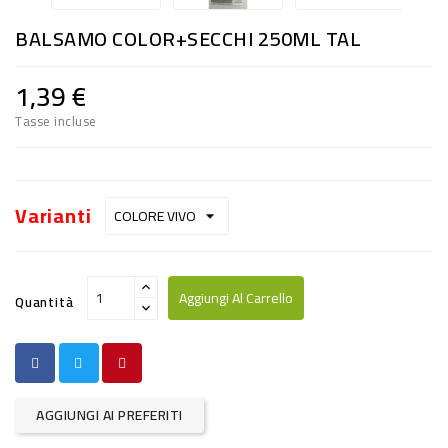
RISO
BALSAMO COLOR+SECCHI 250ML TAL
E
FARINA
1,39 €
DIETETICO
Tasse incluse
NATURALI
SNACKS
Varianti
ALIMENTI
CONSERVATI
Aggiungi Al Carrello
Quantità
CURA
CASA
INSETTICIDI
AGGIUNGI AI PREFERITI
CARTA