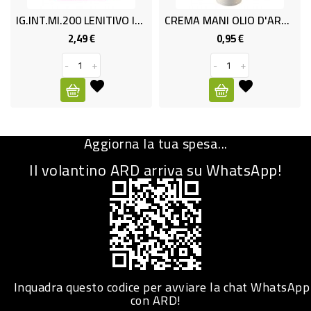
IG.INT.ml.200 LENITIVO INFASIL
CREMA MANI OLIO D'ARGAN ML 100
CURA
PERSONA
2,49 €
0,95 €
Prezzo
Prezzo
-
+
-
+
IGIENICO
SANITARI
ACCESSORI
Aggiorna la tua spesa...
PERSONA
PUERICULTURA
Il volantino ARD arriva su WhatsApp!
IGIENE
PERSONA
PETS
PET
Inquadra questo codice per avviare la chat WhatsApp
con ARD!
ACCESSORI