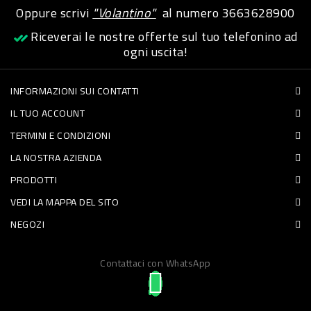
Oppure scrivi
"Volantino"
al numero
3663628900
PET
Riceverai le nostre offerte sul tuo telefonino ad
FOOD
ogni uscita!
FRESCHI
INFORMAZIONI SUI CONTATTI
IL TUO ACCOUNT
PIATTI
TERMINI E CONDIZIONI
PRONTI
LA NOSTRA AZIENDA
E
PRODOTTI
CONDIMENTI
VEDI LA MAPPA DEL SITO
CARNE
NEGOZI
ORTOFRUTTA
UOVA
Contattaci con WhatsApp
PANIFICI