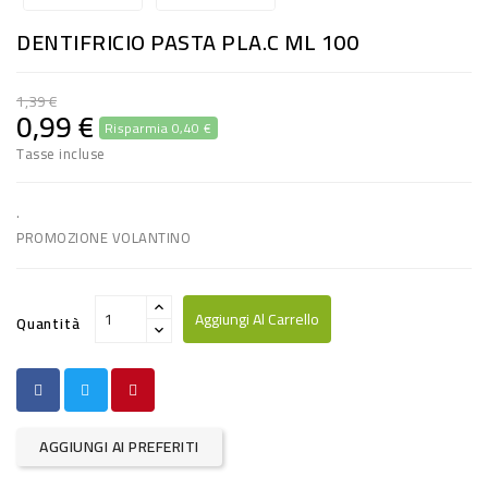
RISO
DENTIFRICIO PASTA PLA.C ML 100
E
FARINA
1,39 €
0,99 €
Risparmia 0,40 €
DIETETICO
Tasse incluse
NATURALI
SNACKS
.
PROMOZIONE VOLANTINO
ALIMENTI
CONSERVATI
Aggiungi Al Carrello
Quantità
CURA
CASA
INSETTICIDI
AGGIUNGI AI PREFERITI
CARTA