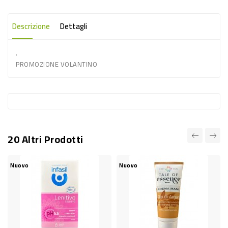
-
PLASTICA
Descrizione
Dettagli
-
.
AFFINI
PROMOZIONE VOLANTINO
LAVAGGIO
STOVIGLIE
DEODORANTI
DETERSIVI
20 Altri Prodotti
TESSUTI
DETERGENTI
Nuovo
Nuovo
SUPERFICI
ACCESSORI
CASA