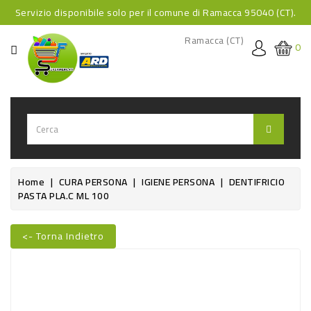
Servizio disponibile solo per il comune di Ramacca 95040 (CT).
CATEGORIA
Ramacca (CT)
0
HOME
BEVANDE
BEVANDE
ANALCOLICHE
BEVANDE
Home
CURA PERSONA
IGIENE PERSONA
DENTIFRICIO
PASTA PLA.C ML 100
ALCOLICHE
BEVANDE
<- Torna Indietro
CALDE
Nuovo
FOOD