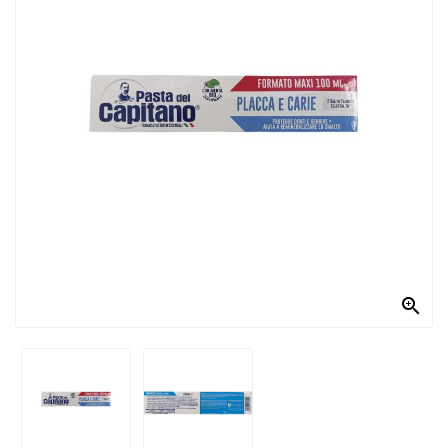
PRODOTTI
PER
CONDIRE
DOLCIARIO
PRODOTTI
DA
FORNO
RICORRENZE
PASQUALI

PREPARATI
ALIMENTI
INFANZIA
PASTA,