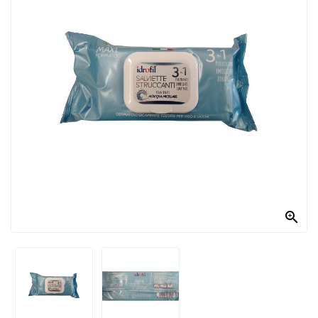
PRODOTTI
PER
CONDIRE
DOLCIARIO
PRODOTTI
DA
FORNO
RICORRENZE
PASQUALI

PREPARATI
ALIMENTI
INFANZIA
PASTA,