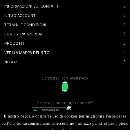
INFORMAZIONI SUI CONTATTI
PET
IL TUO ACCOUNT
FOOD
TERMINI E CONDIZIONI
LA NOSTRA AZIENDA
FRESCHI
PRODOTTI
PIATTI
VEDI LA MAPPA DEL SITO
PRONTI
NEGOZI
E
Contattaci con WhatsApp
CONDIMENTI
CARNE
ORTOFRUTTA
Scarica la nostra App Spesa5f
UOVA
Il nostro negozio online fa uso di cookies per migliorare l'esperienza
PANIFICI
dell'utente, raccomandiamo di accettarne l'utilizzo per sfruttare a pieno