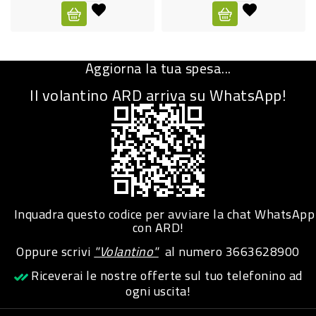
CURA
PERSONA
Aggiorna la tua spesa...
IGIENICO
Il volantino ARD arriva su WhatsApp!
SANITARI
ACCESSORI
PERSONA
PUERICULTURA
IGIENE
Inquadra questo codice per avviare la chat WhatsApp
PERSONA
con ARD!
Oppure scrivi
"Volantino"
al numero
3663628900
PETS
Riceverai le nostre offerte sul tuo telefonino ad
ogni uscita!
PET
ACCESSORI