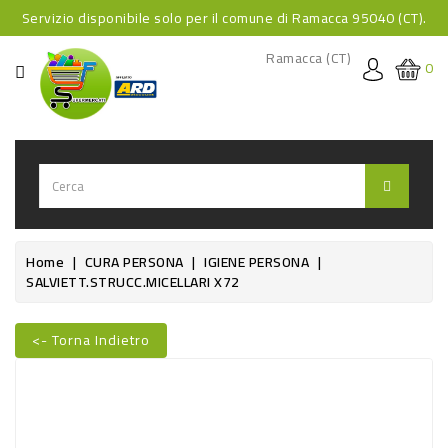
Servizio disponibile solo per il comune di Ramacca 95040 (CT).
CATEGORIA
Ramacca (CT)
0
HOME
BEVANDE
BEVANDE
ANALCOLICHE
BEVANDE
Home
CURA PERSONA
IGIENE PERSONA
SALVIETT.STRUCC.MICELLARI X72
ALCOLICHE
BEVANDE
<- Torna Indietro
CALDE
Nuovo
FOOD