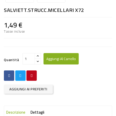
RISO
SALVIETT.STRUCC.MICELLARI X72
E
FARINA
1,49 €
DIETETICO
Tasse incluse
NATURALI
SNACKS
ALIMENTI
Aggiungi Al Carrello
Quantità
CONSERVATI
CURA
CASA
AGGIUNGI AI PREFERITI
INSETTICIDI
CARTA
Descrizione
Dettagli