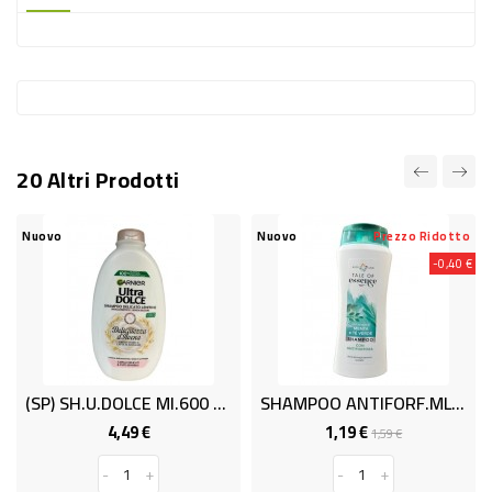
-
PLASTICA
-
AFFINI
LAVAGGIO
20 Altri Prodotti
STOVIGLIE
DEODORANTI
Nuovo
Nuovo
Prezzo Ridotto
-0,40 €
DETERSIVI
TESSUTI
DETERGENTI
SUPERFICI
(SP) SH.U.DOLCE Ml.600 TESORI MIELE
SHAMPOO ANTIFORF.ML300 TOE
ACCESSORI
4,49 €
1,19 €
Prezzo
Prezzo
Prezzo
1,59 €
base
CASA
-
+
-
+