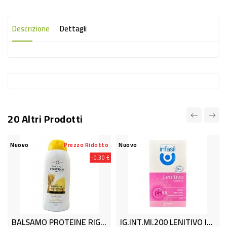
-
PLASTICA
Descrizione
Dettagli
-
AFFINI
LAVAGGIO
STOVIGLIE
DEODORANTI
20 Altri Prodotti
DETERSIVI
TESSUTI
Nuovo
Prezzo Ridotto
Nuovo
-0,30 €
DETERGENTI
SUPERFICI
ACCESSORI
CASA
BALSAMO PROTEINE RIG.500ML TOE
IG.INT.ml.200 LENITIVO INFASIL