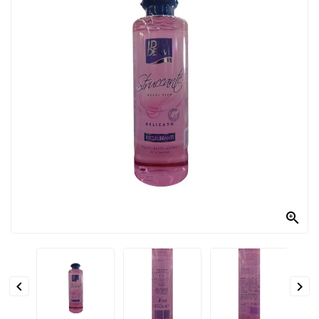
PRODOTTI
PER
CONDIRE
DOLCIARIO
PRODOTTI
DA
FORNO
RICORRENZE
PASQUALI

PREPARATI
ALIMENTI
INFANZIA


PASTA,