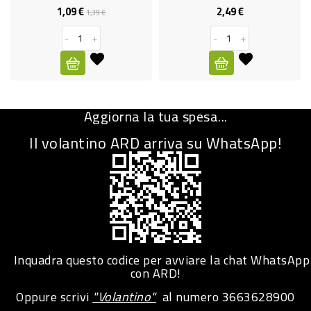
1,09 €
2,49 €
Prezzo
Prezzo
Prezzo
1,39 €
CURA
base
PERSONA
-
+
-
+
IGIENICO
SANITARI
Aggiorna la tua spesa...
ACCESSORI
Il volantino ARD arriva su WhatsApp!
PERSONA
PUERICULTURA
IGIENE
PERSONA
PETS
Inquadra questo codice per avviare la chat WhatsApp
con ARD!
PET
Oppure scrivi
"Volantino"
al numero
3663628900
ACCESSORI