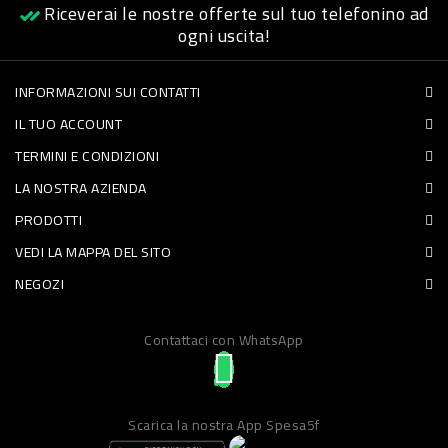
Riceverai le nostre offerte sul tuo telefonino ad
PET
ogni uscita!
FOOD
INFORMAZIONI SUI CONTATTI
IL TUO ACCOUNT
FRESCHI
TERMINI E CONDIZIONI
PIATTI
LA NOSTRA AZIENDA
PRONTI
PRODOTTI
E
VEDI LA MAPPA DEL SITO
CONDIMENTI
NEGOZI
CARNE
Contattaci con WhatsApp
ORTOFRUTTA
UOVA
PANIFICI
Scarica la nostra App Spesa5f