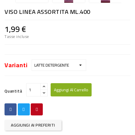
RISO
VISO LINEA ASSORTITA ML.400
E
FARINA
1,99 €
DIETETICO
Tasse incluse
NATURALI
SNACKS
Varianti
ALIMENTI
CONSERVATI
Aggiungi Al Carrello
Quantità
CURA
CASA
INSETTICIDI
AGGIUNGI AI PREFERITI
CARTA